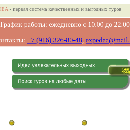
DEA
- первая система качественных и выгодных туров
График работы: ежедневно с 10.00 до 22.00
онтакты:
+7 (916) 326-80-48
,
expedea@mail.
Идеи увлекательных выходных
Поиск туров на любые даты
Главная страница
Заказ on-line (в реальн