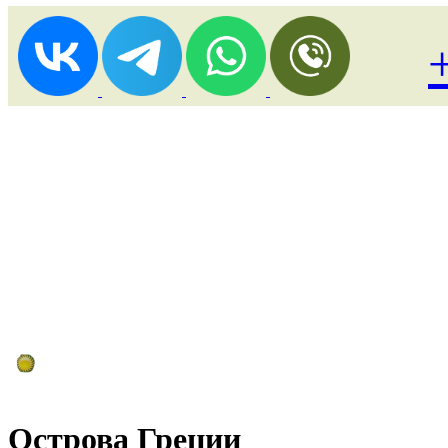
Лоукост (выгодные) туры
Острова Греции