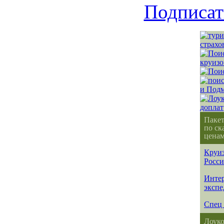
Подписат
Паке
по ск
ценам
Круиз
Росс
Интер
эксп
Спец 
Лоуко