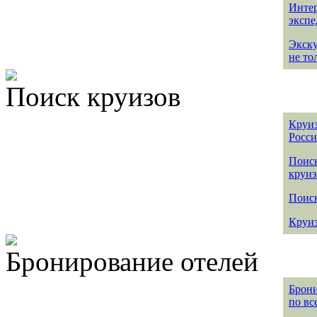
Интер
эксп
Экск
не то
Поиск круизов
Круиз
Росс
Поис
круиз
Поиск
Круиз
Бронирование отелей
Брони
по вс