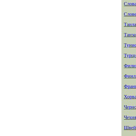
Слов
Слов
Таил
Танз
Туни
Турц
Фили
Финл
Фран
Хорв
Черн
Чехи
Швей