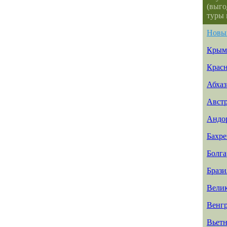
(выго
туры 
Новы
Крым
Красн
Абхаз
Авст
Андо
Бахр
Болга
Брази
Вели
Венг
Вьет