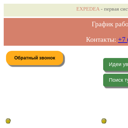
EXPEDEA
- первая си
График рабо
Контакты:
+7 
Обратный звонок
Идеи у
Поиск т
Дистанционное бронирование туров
Главная стр