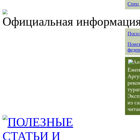
Спец 
Официальная информация 
Посол
Поиск
федер
Ежен
Аргу
реко
тура
Эксп
из с
чита