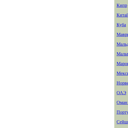
Кипр
Кита
Куба
Мавр
Маль
Маль
Маро
Мекс
Норв
ОАЭ
Ома
Порт
Сейш