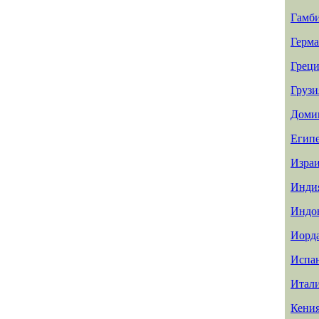
Гамб
Герм
Греци
Грузи
Доми
Егип
Изра
Инди
Индо
Иорд
Испа
Итал
Кени