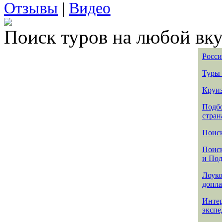
Отзывы
|
Видео
Поиск туров на любой вку
Росси
Туры 
Круиз
Подбо
стран
Поиск
Поиск
и По
Лоуко
допла
Интер
эксп