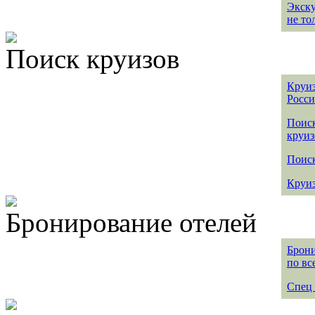
Экск
не то
Поиск круизов
Круиз
Росс
Поис
круиз
Поиск
Круиз
Бронирование отелей
Брони
по вс
Спец 