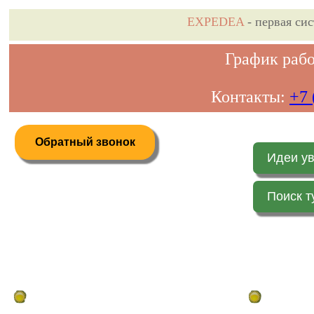
EXPEDEA
- первая си
График рабо
Контакты:
+7 
Обратный звонок
Идеи у
Поиск т
Дистанционное бронирование туров
Главная стр