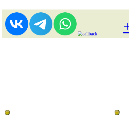
Лоукост (выгодные) туры
По