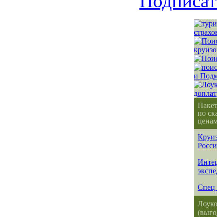
Подписат
Паке
по ск
ценам
Круиз
Росс
Интер
эксп
Спец 
Лоуко
(выго