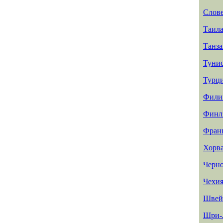
Слов
Таил
Танз
Туни
Турц
Фили
Финл
Фран
Хорв
Черн
Чехи
Швей
Шри-