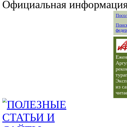
Официальная информация 
Посол
Поиск
федер
Ежен
Аргу
реко
тура
Эксп
из с
чита