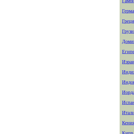
Гамб
Герм
Греци
Грузи
Доми
Егип
Изра
Инди
Индо
Иорд
Испа
Итал
Кени
Кипр