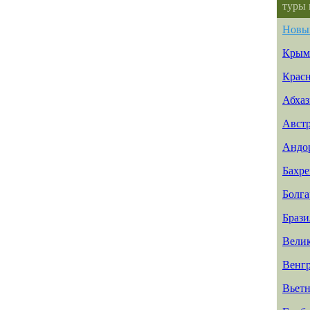
туры 
Новы
Крым
Красн
Абхаз
Авст
Андо
Бахр
Болга
Брази
Вели
Венг
Вьет