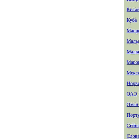
Кита
Куба
Мавр
Маль
Маль
Маро
Мекс
Норв
ОАЭ
Ома
Порт
Сейш
Слов