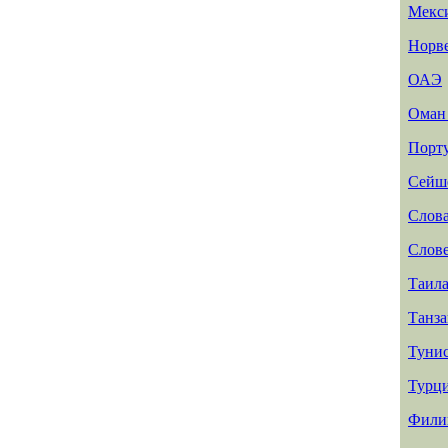
Мекс
Норв
ОАЭ
Ома
Порт
Сейш
Слов
Слов
Таил
Танз
Туни
Турц
Фили