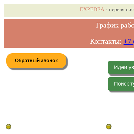
EXPEDEA
- первая си
График рабо
Контакты:
+7 
Обратный звонок
Идеи у
Поиск т
Дистанционное бронирование туров
Главная стр