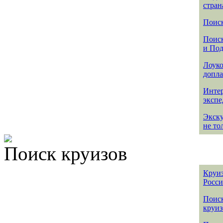
стран
Поиск
Поиск
и По
Лоуко
допла
Интер
эксп
Экск
не то
Поиск круизов
Круиз
Росс
Поис
круиз