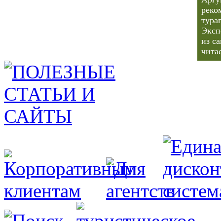
реко
тура
Эксп
из с
чита