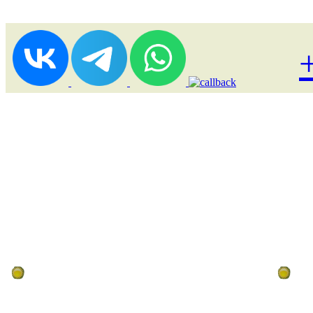
Лоукост (выгодные) туры
По