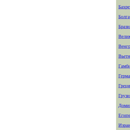
Бахр
Болга
Брази
Вели
Венг
Вьет
Гамб
Герм
Греци
Грузи
Доми
Егип
Изра