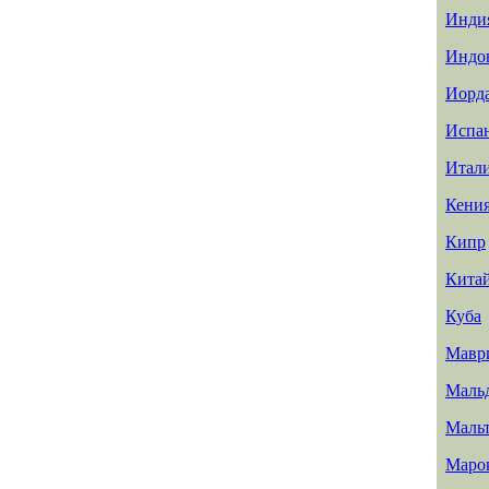
Инди
Индо
Иорд
Испа
Итал
Кени
Кипр
Кита
Куба
Мавр
Маль
Маль
Маро