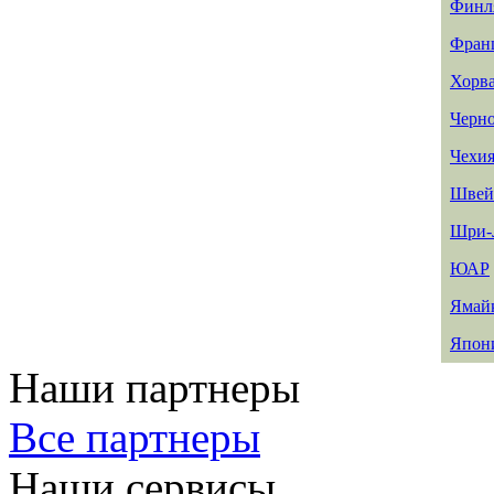
Финл
Фран
Хорв
Черн
Чехи
Швей
Шри-
ЮАР
Ямай
Япон
Наши партнеры
Все партнеры
Наши сервисы