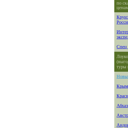
по ск
ценам
Круиз
Росс
Интер
эксп
Спец 
Лоуко
(выго
туры 
Новы
Крым
Красн
Абхаз
Авст
Андо