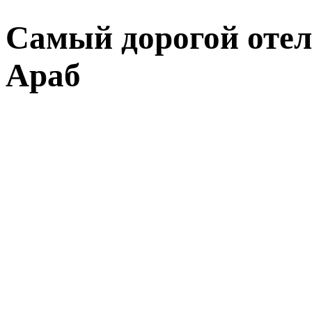
Самый дорогой оте
Араб