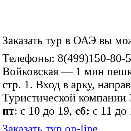
Заказать тур в ОАЭ вы мож
Телефоны: 8(499)150-80-5
Войковская — 1 мин пешко
стр. 1. Вход в арку, нап
Туристической компани
пт
: с 10 до 19,
сб:
с 11 до
Заказать тур on-line