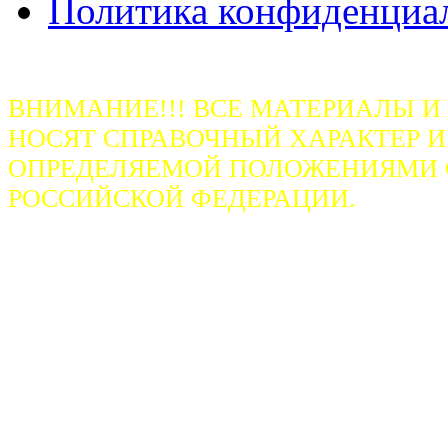
Политика конфиденциа
ВНИМАНИЕ!!! ВСЕ МАТЕРИАЛЫ И
НОСЯТ СПРАВОЧНЫЙ ХАРАКТЕР И
ОПРЕДЕЛЯЕМОЙ ПОЛОЖЕНИЯМИ СТ
РОССИЙСКОЙ ФЕДЕРАЦИИ.