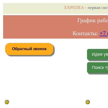
EXPEDEA
- первая си
График рабо
Контакты:
+7 
Обратный звонок
Идеи у
Поиск т
Дистанционное бронирование туров
Главная стр