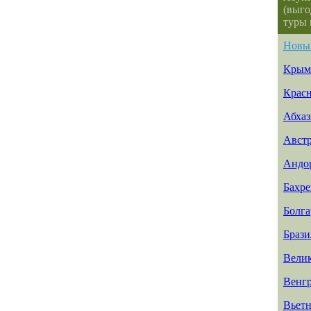
(выго
туры 
Новы
Крым
Красн
Абхаз
Авст
Андо
Бахр
Болга
Брази
Вели
Венг
Вьет