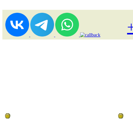
Лоукост (выгодные) туры
По