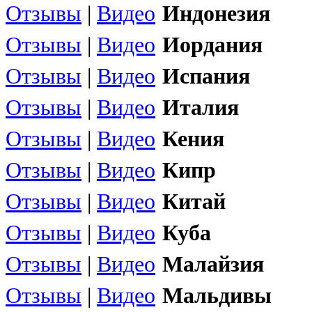
Отзывы
|
Видео
Индонезия
Отзывы
|
Видео
Иордания
Отзывы
|
Видео
Испания
Отзывы
|
Видео
Италия
Отзывы
|
Видео
Кения
Отзывы
|
Видео
Кипр
Отзывы
|
Видео
Китай
Отзывы
|
Видео
Куба
Отзывы
|
Видео
Малайзия
Отзывы
|
Видео
Мальдивы