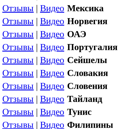
Отзывы
|
Видео
Мексика
Отзывы
|
Видео
Норвегия
Отзывы
|
Видео
ОАЭ
Отзывы
|
Видео
Португалия
Отзывы
|
Видео
Сейшелы
Отзывы
|
Видео
Словакия
Отзывы
|
Видео
Словения
Отзывы
|
Видео
Тайланд
Отзывы
|
Видео
Тунис
Отзывы
|
Видео
Филипины