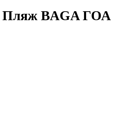
Пляж BAGA ГОА