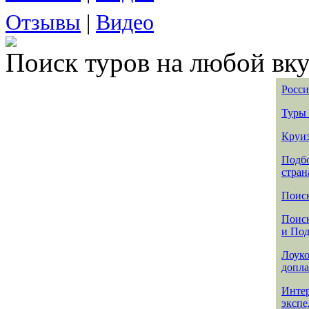
Отзывы
|
Видео
Поиск туров на любой вку
Росси
Туры 
Круиз
Подбо
стран
Поиск
Поиск
и По
Лоуко
допла
Интер
эксп