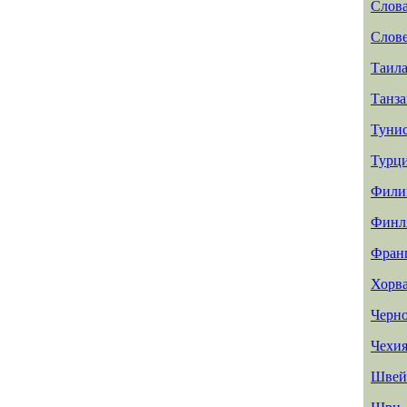
Слов
Слов
Таил
Танз
Туни
Турц
Фили
Финл
Фран
Хорв
Черн
Чехи
Швей