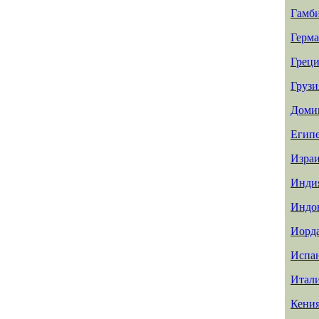
Гамб
Герм
Греци
Грузи
Доми
Егип
Изра
Инди
Индо
Иорд
Испа
Итал
Кени