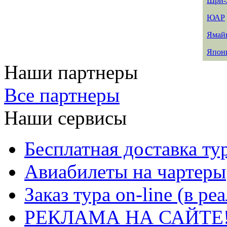
Шри-
ЮАР
Ямай
Япон
Наши партнеры
Все партнеры
Наши сервисы
Бесплатная доставка ту
Авиабилеты на чартеры
Заказ тура on-line (в р
РЕКЛАМА НА САЙТЕ