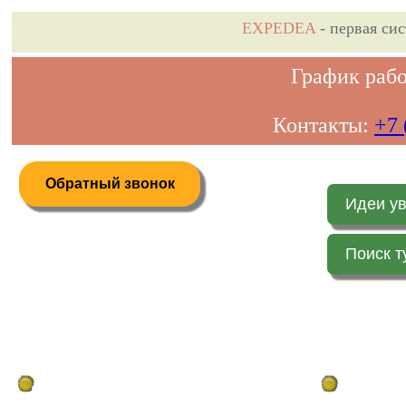
EXPEDEA
- первая си
График рабо
Контакты:
+7 
Обратный звонок
Идеи у
Поиск т
Дистанционное бронирование туров
Главная стр