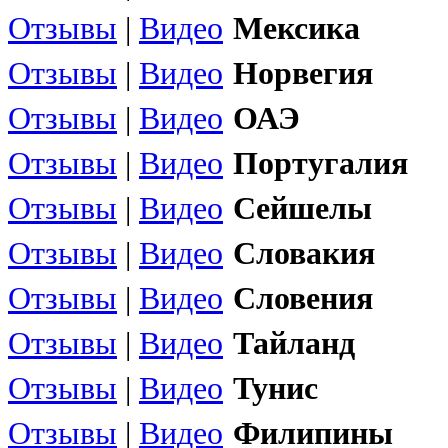
Отзывы
|
Видео
Мексика
Отзывы
|
Видео
Норвегия
Отзывы
|
Видео
ОАЭ
Отзывы
|
Видео
Португалия
Отзывы
|
Видео
Сейшелы
Отзывы
|
Видео
Словакия
Отзывы
|
Видео
Словения
Отзывы
|
Видео
Тайланд
Отзывы
|
Видео
Тунис
Отзывы
|
Видео
Филипины