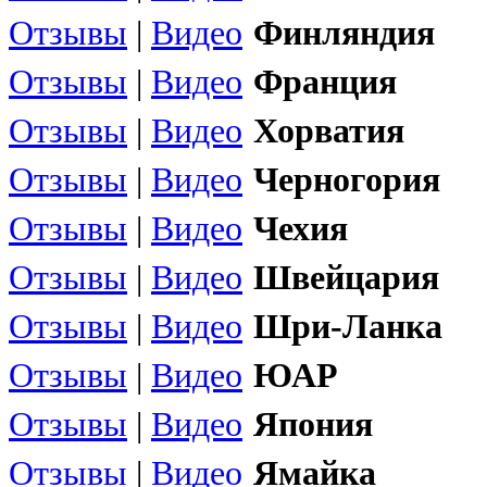
Отзывы
|
Видео
Финляндия
Отзывы
|
Видео
Франция
Отзывы
|
Видео
Хорватия
Отзывы
|
Видео
Черногория
Отзывы
|
Видео
Чехия
Отзывы
|
Видео
Швейцария
Отзывы
|
Видео
Шри-Ланка
Отзывы
|
Видео
ЮАР
Отзывы
|
Видео
Япония
Отзывы
|
Видео
Ямайка