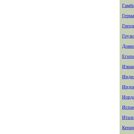
Гамб
Герм
Греци
Грузи
Доми
Егип
Изра
Инди
Индо
Иорд
Испа
Итал
Кени