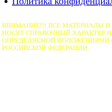
Политика конфиденциа
ВНИМАНИЕ!!! ВСЕ МАТЕРИАЛЫ И
НОСЯТ СПРАВОЧНЫЙ ХАРАКТЕР И
ОПРЕДЕЛЯЕМОЙ ПОЛОЖЕНИЯМИ СТ
РОССИЙСКОЙ ФЕДЕРАЦИИ.