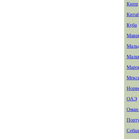
Кипр
Кита
Куба
Мавр
Маль
Маль
Маро
Мекс
Норв
ОАЭ
Ома
Порт
Сейш