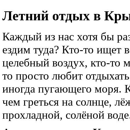
Летний отдых в Кр
Каждый из нас хотя бы ра
ездим туда? Кто-то ищет 
целебный воздух, кто-то м
то просто любит отдыхать
иногда пугающего моря. К
чем греться на солнце, лё
прохладной, солёной воде