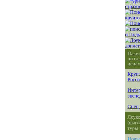
Паке
по ск
ценам
Круиз
Росс
Интер
эксп
Спец 
Лоуко
(выго
туры 
Новы