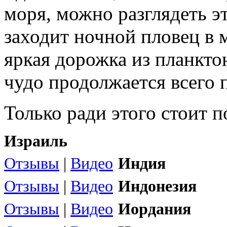
моря, можно разглядеть эт
заходит ночной пловец в 
яркая дорожка из планктон
чудо продолжается всего п
Только ради этого стоит п
Израиль
Отзывы
|
Видео
Индия
Отзывы
|
Видео
Индонезия
Отзывы
|
Видео
Иордания