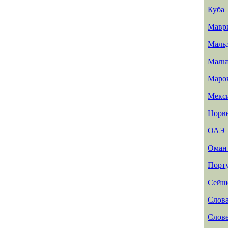
Куба
Мавр
Маль
Маль
Маро
Мекс
Норв
ОАЭ
Ома
Порт
Сейш
Слов
Слов