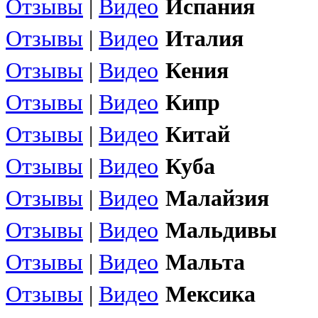
Отзывы
|
Видео
Испания
Отзывы
|
Видео
Италия
Отзывы
|
Видео
Кения
Отзывы
|
Видео
Кипр
Отзывы
|
Видео
Китай
Отзывы
|
Видео
Куба
Отзывы
|
Видео
Малайзия
Отзывы
|
Видео
Мальдивы
Отзывы
|
Видео
Мальта
Отзывы
|
Видео
Мексика