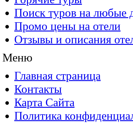
Поиск туров на любые 
Промо цены на отели
Отзывы и описания оте
Меню
Главная страница
Контакты
Карта Сайта
Политика конфиденциа