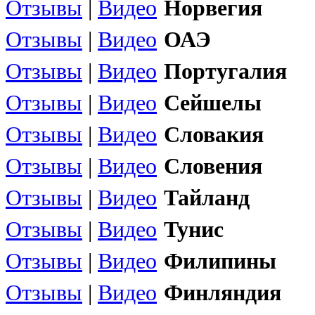
Отзывы
|
Видео
Норвегия
Отзывы
|
Видео
ОАЭ
Отзывы
|
Видео
Португалия
Отзывы
|
Видео
Сейшелы
Отзывы
|
Видео
Словакия
Отзывы
|
Видео
Словения
Отзывы
|
Видео
Тайланд
Отзывы
|
Видео
Тунис
Отзывы
|
Видео
Филипины
Отзывы
|
Видео
Финляндия