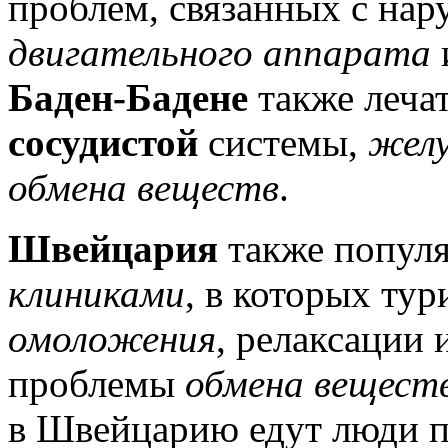
проблем, связанных с на
двигательного аппарата
Баден-Бадене
также леча
сосудистой
системы,
желу
обмена веществ
.
Швейцария
также попул
клиниками
, в которых ту
омоложения
, релаксации 
проблемы
обмена вещест
в Швейцарию едут люди по