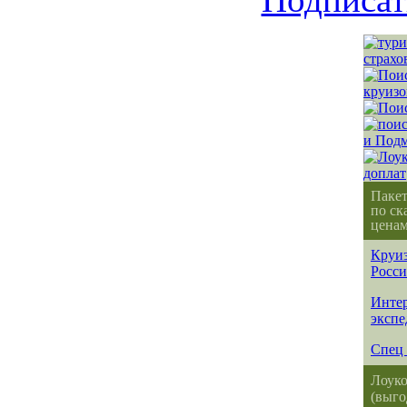
Паке
по ск
ценам
Круиз
Росс
Интер
эксп
Спец 
Лоуко
(выго