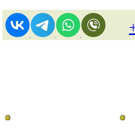
Лоукост (выгодные) туры
По