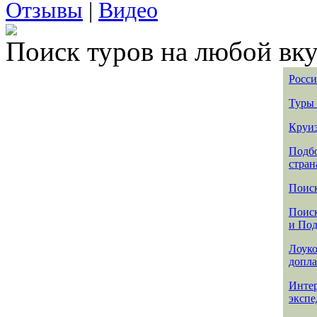
Отзывы
|
Видео
Поиск туров на любой вку
Росси
Туры 
Круиз
Подбо
стран
Поиск
Поиск
и По
Лоуко
допла
Интер
эксп