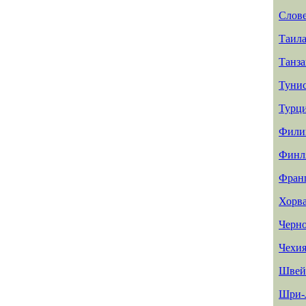
Слов
Таил
Танз
Туни
Турц
Фили
Финл
Фран
Хорв
Черн
Чехи
Швей
Шри-