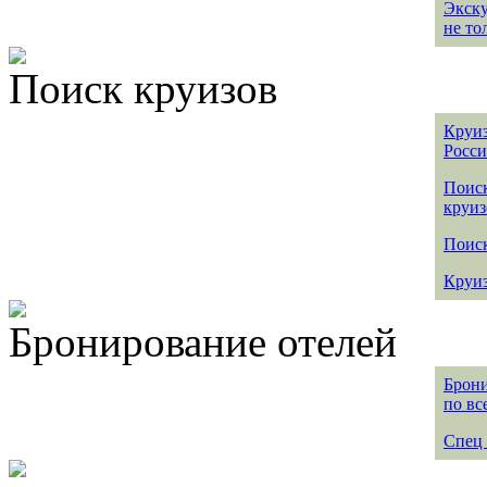
Экск
не то
Поиск круизов
Круиз
Росс
Поис
круиз
Поиск
Круиз
Бронирование отелей
Брони
по вс
Спец 