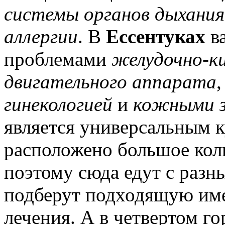
системы органов дыхания
аллергии
. В
Ессентуках
в
проблемами
желудочно-к
двигательного аппарата
гинекологией
и
кожными з
является универсальным к
расположено большое ко
поэтому сюда едут с разн
подберут подходящую име
лечения. А в четвертом г