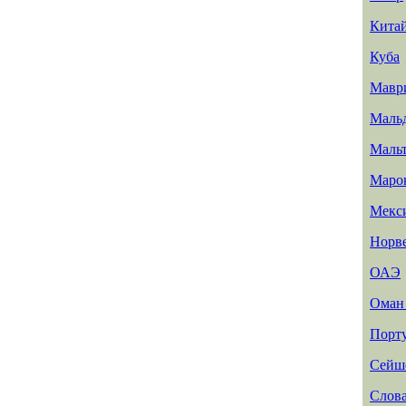
Кита
Куба
Мавр
Маль
Маль
Маро
Мекс
Норв
ОАЭ
Ома
Порт
Сейш
Слов