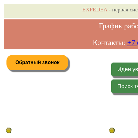
EXPEDEA
- первая си
График рабо
Контакты:
+7 
Обратный звонок
Идеи у
Поиск т
Дистанционное бронирование туров
Главная стр