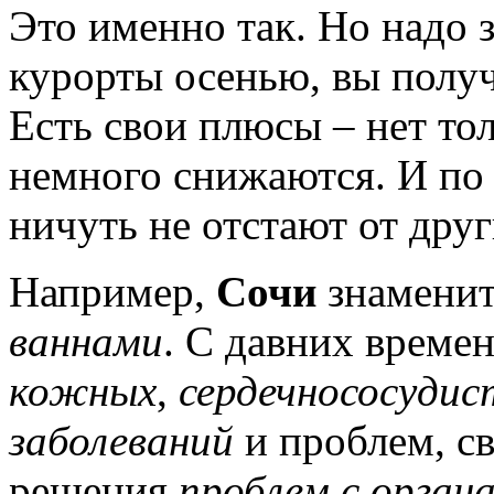
Это именно так. Но надо з
курорты осенью, вы получ
Есть свои плюсы – нет т
немного снижаются. И по
ничуть не отстают от дру
Например,
Сочи
знамени
ваннами
. С давних време
кожных
,
сердечнососуди
заболеваний
и проблем, св
решения
проблем с орган