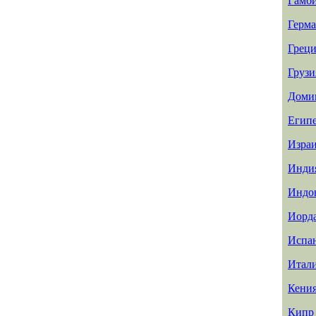
Гамб
Герм
Греци
Грузи
Доми
Егип
Изра
Инди
Индо
Иорд
Испа
Итал
Кени
Кипр