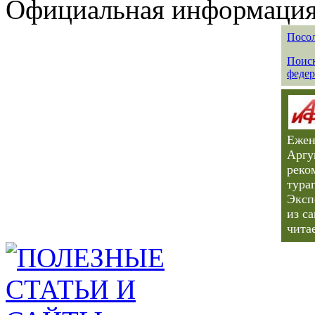
Официальная информация 
Посол
Поиск
федер
Ежен
Аргу
реко
тура
Эксп
из с
чита