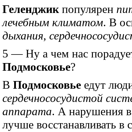
Геленджик
популярен
пи
лечебным климатом
. В о
дыхания
,
сердечнососуди
5 — Ну а чем нас пораду
Подмосковье
?
В
Подмосковье
едут люд
сердечнососудистой сис
аппарата
. А нарушения 
лучше восстанавливать в 