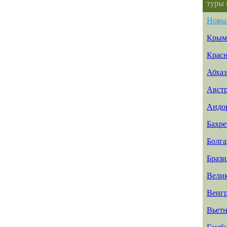
туры 
Новы
Крым
Красн
Абхаз
Авст
Андо
Бахр
Болга
Брази
Вели
Венг
Вьет