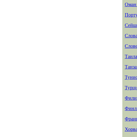
Ома
Порт
Сейш
Слов
Слов
Таил
Танз
Туни
Турц
Фили
Финл
Фран
Хорв