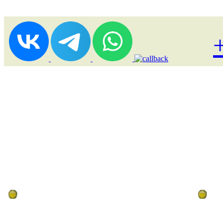
Лоукост (выгодные) туры
По