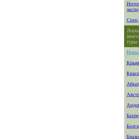
Интер
эксп
Спец 
Лоуко
(выго
туры 
Новы
Крым
Красн
Абхаз
Авст
Андо
Бахр
Болга
Брази