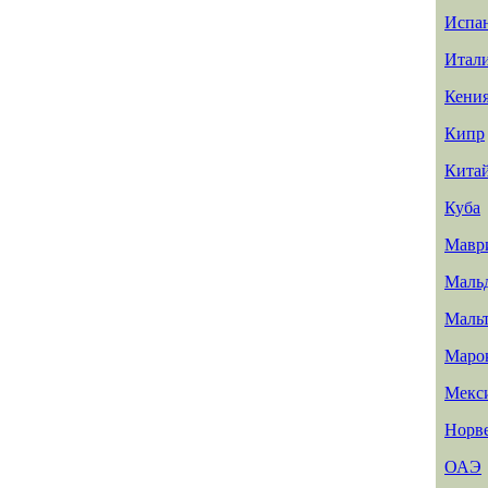
Испа
Итал
Кени
Кипр
Кита
Куба
Мавр
Маль
Маль
Маро
Мекс
Норв
ОАЭ