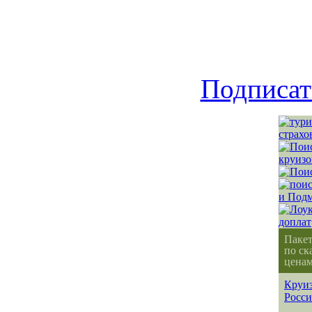
Подписат
Паке
по ск
ценам
Круиз
Росс