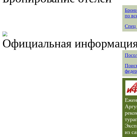
Брони
по вс
Спец 
Официальная информация 
Посол
Поиск
федер
Ежен
Аргу
реко
тура
Эксп
из с