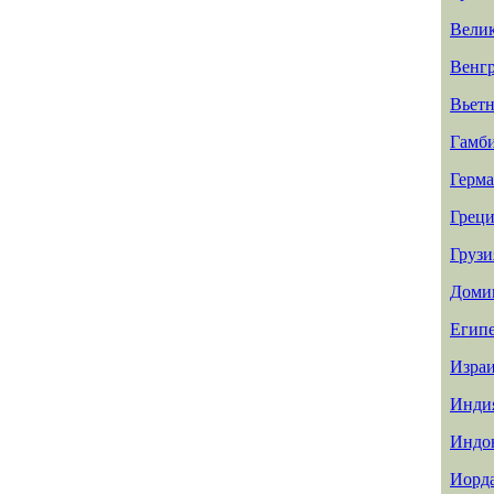
Вели
Венг
Вьет
Гамб
Герм
Греци
Грузи
Доми
Егип
Изра
Инди
Индо
Иорд