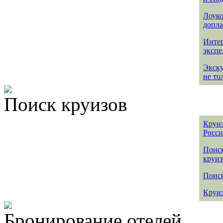
Лоуко
допла
Интер
эксп
Экск
не то
Поиск круизов
Круиз
Росс
Поис
круиз
Поиск
Круиз
Бронирование отелей