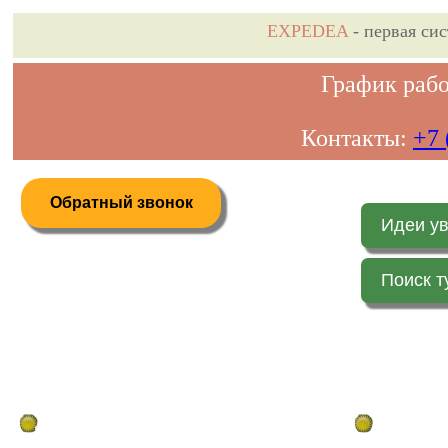
EXPEDEA
- первая си
График рабо
Контакты:
+7 
Обратный звонок
Идеи у
Поиск т
Дистанционное бронирование туров
Главная стр