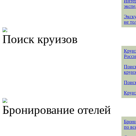
Интер
эксп
Экск
не то
Поиск круизов
Круиз
Росс
Поис
круиз
Поиск
Круиз
Бронирование отелей
Брони
по вс