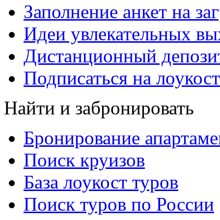
Заполнение анкет на за
Идеи увлекательных в
Дистанционный депозит
Подписаться на лоукост
Найти и забронировать
Бронирование апартаме
Поиск круизов
База лоукост туров
Поиск туров по России