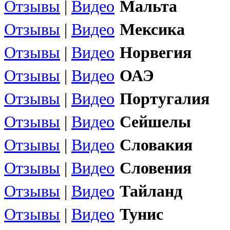
Отзывы
|
Видео
Мальта
Отзывы
|
Видео
Мексика
Отзывы
|
Видео
Норвегия
Отзывы
|
Видео
ОАЭ
Отзывы
|
Видео
Португалия
Отзывы
|
Видео
Сейшелы
Отзывы
|
Видео
Словакия
Отзывы
|
Видео
Словения
Отзывы
|
Видео
Тайланд
Отзывы
|
Видео
Тунис