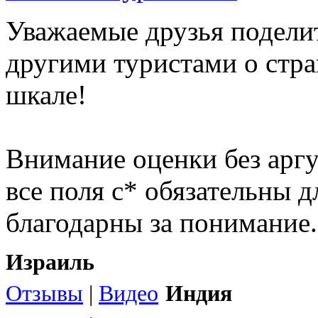
Уважаемые друзья подели
другими туристами о стра
шкале!
Внимание оценки без арг
все поля с* обязательны 
благодарны за понимание.
Израиль
Отзывы
|
Видео
Индия