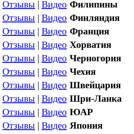
Отзывы
|
Видео
Филипины
Отзывы
|
Видео
Финляндия
Отзывы
|
Видео
Франция
Отзывы
|
Видео
Хорватия
Отзывы
|
Видео
Черногория
Отзывы
|
Видео
Чехия
Отзывы
|
Видео
Швейцария
Отзывы
|
Видео
Шри-Ланка
Отзывы
|
Видео
ЮАР
Отзывы
|
Видео
Япония