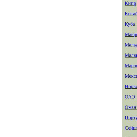
Кипр
Кита
Куба
Мавр
Маль
Маль
Маро
Мекс
Норв
ОАЭ
Ома
Порт
Сейш