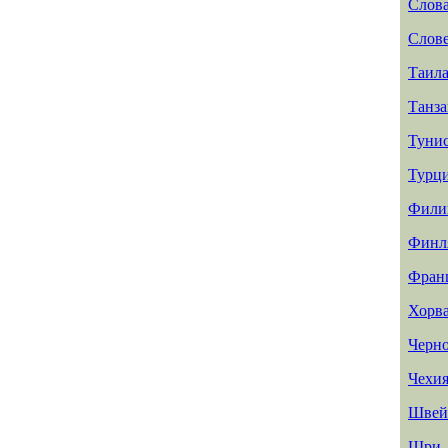
Слов
Слов
Таил
Танз
Туни
Турц
Фили
Финл
Фран
Хорв
Черн
Чехи
Швей
Шри-