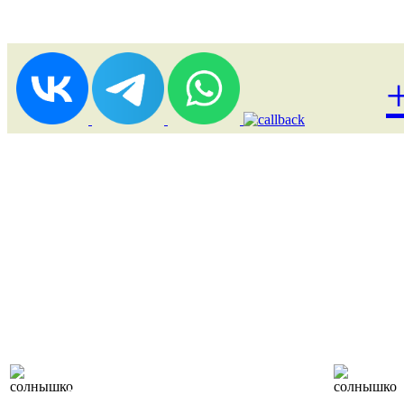
Лоукост (выгодные)
туры