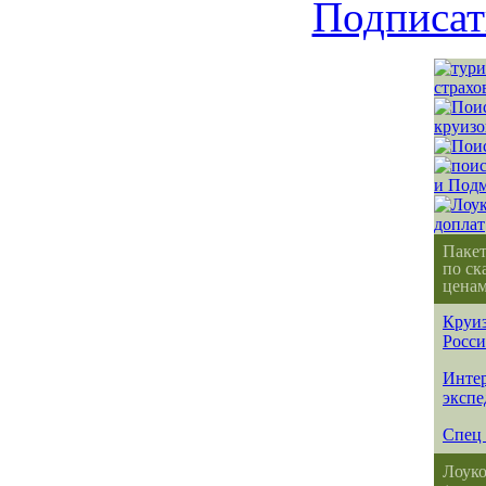
Подписат
Паке
по ск
ценам
Круиз
Росс
Интер
эксп
Спец 
Лоуко