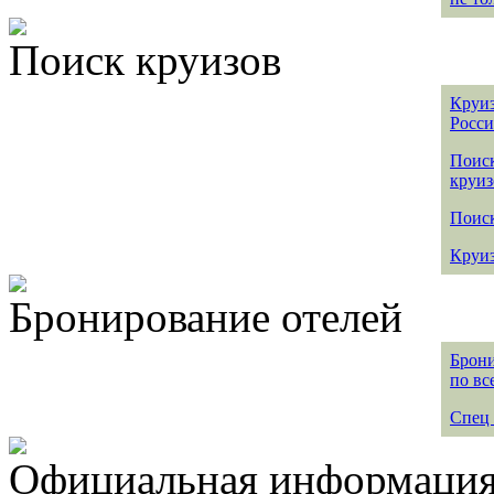
Поиск круизов
Круиз
Росс
Поис
круиз
Поиск
Круиз
Бронирование отелей
Брони
по вс
Спец 
Официальная информация 