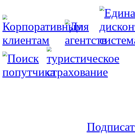
Подписат