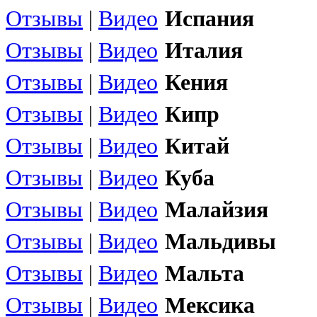
Отзывы
|
Видео
Испания
Отзывы
|
Видео
Италия
Отзывы
|
Видео
Кения
Отзывы
|
Видео
Кипр
Отзывы
|
Видео
Китай
Отзывы
|
Видео
Куба
Отзывы
|
Видео
Малайзия
Отзывы
|
Видео
Мальдивы
Отзывы
|
Видео
Мальта
Отзывы
|
Видео
Мексика