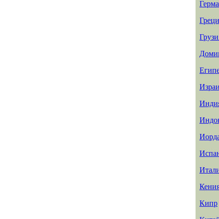
Герм
Греци
Грузи
Доми
Егип
Изра
Инди
Индо
Иорд
Испа
Итал
Кени
Кипр