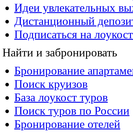
Идеи увлекательных в
Дистанционный депозит
Подписаться на лоукост
Найти и забронировать
Бронирование апартаме
Поиск круизов
База лоукост туров
Поиск туров по России
Бронирование отелей