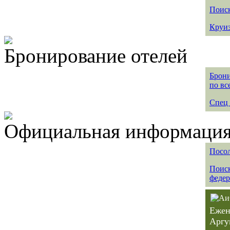
Поиск
Круиз
Бронирование отелей
Брони
по вс
Спец 
Официальная информация 
Посол
Поиск
федер
Ежен
Аргу