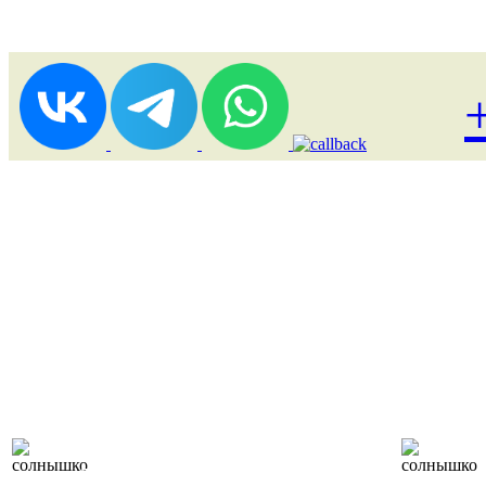
Лоукост (выгодные)
туры