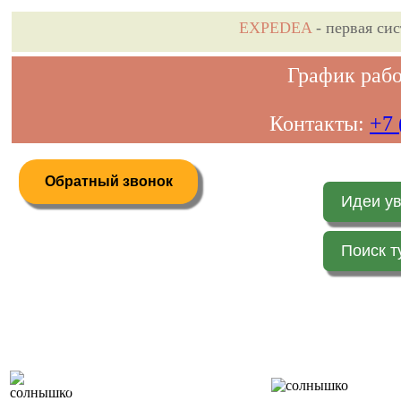
EXPEDEA
- первая си
График рабо
Контакты:
+7 
Обратный звонок
Идеи у
Поиск т
Дистанционное бронирование туров
Главная 