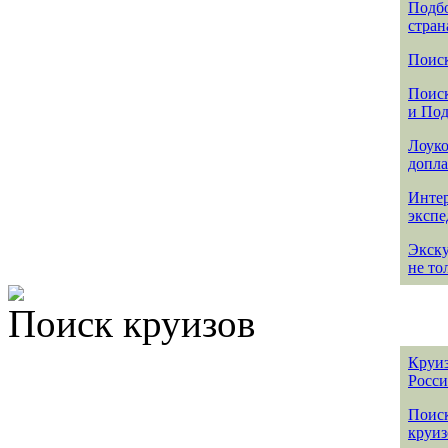
Подбо
стран
Поиск
Поиск
и По
Лоуко
допла
Интер
эксп
Экск
не то
Поиск круизов
Круиз
Росс
Поис
круиз