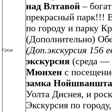
над Влтавой
– бога
прекрасный парк!!! 
по городу и парку К
(Дополнительно) Обе
(Доп.экскурсия 156 е
Среда
экскурсия
(среда — 
Мюнхен
с посещение
замка Нойшваншт
Уолта Диснея, и ро
Экскурсия по городу,