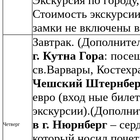
Экскурсия по городу,
Стоимость экскурсии
замки не включены в
Завтрак. (Дополните
г. Кутна Гора
: посе
св.Варвары, Костехр
Чешский Штернбер
евро (вход ные биле
экскурсии).(Дополни
в г. Нюрнберг
– серд
Четверг
который носил почет