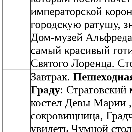
императорской корон
городскую ратушу, 
Дом-музей Альфреда
самый красивый гот
Святого Лоренца. Ст
Завтрак.
Пешеходная
Граду
: Страговский 
костел Девы Марии 
сокровищница, Градч
увидеть Чумной сто