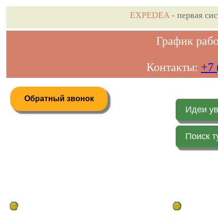
EXPEDEA
- первая си
График рабо
Контакты:
+7 
Обратный звонок
Идеи у
Поиск т
Дистанционное бронирование туров
Главная стр