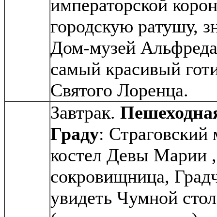
императорской корон
городскую ратушу, 
Дом-музей Альфреда
самый красивый гот
Святого Лоренца.
Завтрак.
Пешеходная
Граду
: Страговский 
костел Девы Марии 
сокровищница, Градч
увидеть Чумной сто