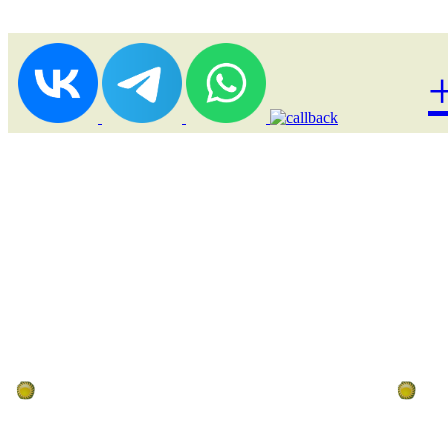
Лоукост (выгодные) туры
По