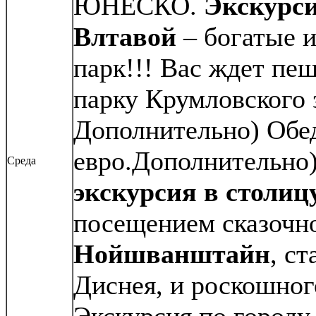
ЮНЕСКО.
Экскурси
Влтавой
– богатые 
парк!!! Вас ждет пеш
парку Крумловского 
Дополнительно) Обед
евро.Дополнительно
Среда
экскурсия в столиц
посещением сказочн
Нойшванштайн
, с
Диснея, и роскошно