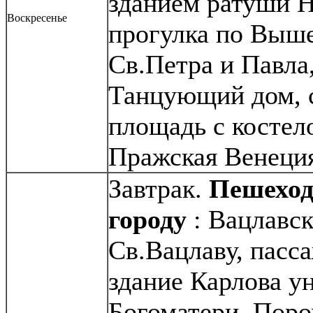
зданием ратуши Н
Воскресенье
прогулка по Выше
Св.Петра и Павла
Танцующий дом, с
площадь с костел
Пражская Венеци
Завтрак.
Пешеход
городу
: Вацлавск
Св.Вацлаву, пасс
здание Карлова у
Богоматери ,Поро