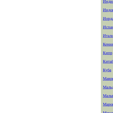
Инди
Индо
Иорд
Испа
Итал
Кени
Кипр
Кита
Куба
Мавр
Маль
Маль
Маро
Мекс