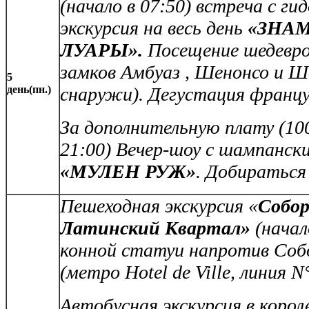
(начало в 07:50)
встреча с ги
экскурсия на весь день
«ЗНА
ЛУАРЫ».
Посещение шедевро
замков Амбуаз , Шенонсо и Ш
5
день(пн.)
снаружи). Дегустация француз
За дополнительную плату (100 
21:00)
Вечер-шоу с шампанск
«MУЛЕН РУЖ»
.
Добираться
Пешеходная экскурсия
«
Собор
Латинский Квартал»
(начало
конной статуи напротив Со
(метро Hotel de Ville, линия N
Автобусная экскурсия в коро