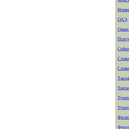
Норв
ОАЭ
Ома
Порт
Сейш
Слов
Слов
Таил
Танз
Туни
Турц
Фили
Финл