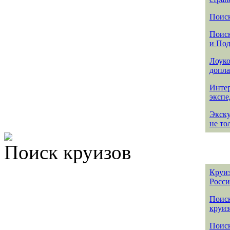
Поиск
Поиск
и По
Лоуко
допла
Интер
эксп
Экск
не то
Поиск круизов
Круиз
Росс
Поис
круиз
Поиск