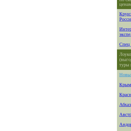
ценам
Круиз
Росс
Интер
эксп
Спец 
Лоуко
(выго
туры 
Новы
Крым
Красн
Абхаз
Авст
Андо