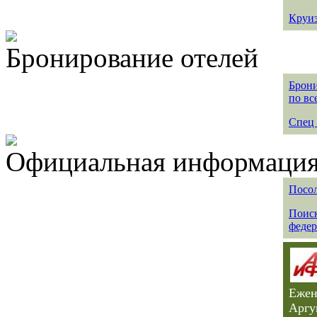
Круиз
Бронирование отелей
Брони
по вс
Спец 
Официальная информация 
Посол
Поиск
федер
Ежен
Аргу