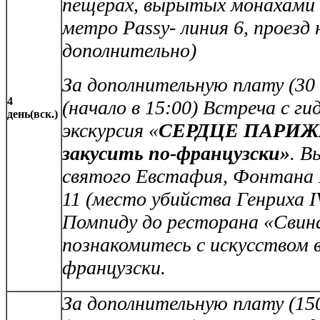
пещерах, вырытых монахами в 
метро Passy- линия 6, проезд
дополнительно)
За дополнительную плату (30 е
4
(начало в 15:00)
Встреча с ги
день(вск.)
экскурсия «
СЕРДЦЕ ПАРИЖА 
закусить по-французски»
. В
святого Евстафия, Фонтана 
11 (место убийства Генриха
Помпиду до ресторана «Свина
познакомитесь с искусством 
французски.
За дополнительную плату (150 