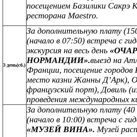
посещением Базилики Сакрэ К
ресторана
Maestro.
За дополнительную плату (150 
(начало в 07:50)
встреча с ги
экскурсия на весь день
«ОЧА
НОРМАНДИИ».
выезд на Ат
3 день(сб.)
Франции, посещение городов 
место казни Жанны Д’Арк), 
французский порт), Довиль (
проведения международных к
За дополнительную плату (40 е
(начало в 10:00)
встреча с ги
«МУЗЕЙ ВИНА».
Музей рас