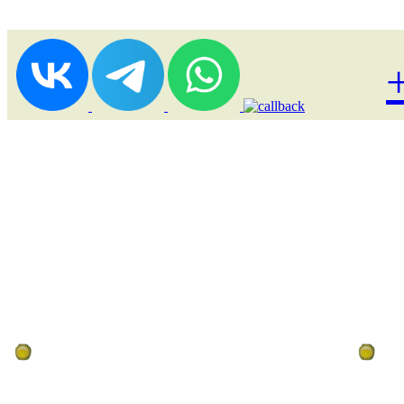
Лоукост (выгодные) туры
По