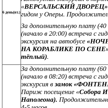
«
ВЕРСАЛЬСКИЙ ДВОРЕЦ»
6 день(вт.)
гидом у Оперы.
Продолжитель
За дополнительную плату (40 е
(начало в 20:00)
встреча с ги
экскурсия на автобусе
«НОЧ
НА КОРАБЛИКЕ ПО СЕНЕ» (
тёплый)
.
За дополнительную плату (60 е
(начало в 08:20)
встреча с ги
э
кскурсия в
замок «ФОНТЕН
Париж посещение «
Собора И
Наполеона).
Продолжительно
4-5 часов.