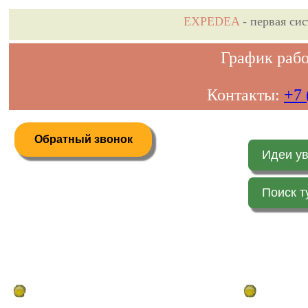
EXPEDEA
- первая си
График рабо
Контакты:
+7 
Обратный звонок
Идеи у
Поиск т
Дистанционное бронирование туров
Главная стр