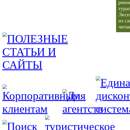
реко
тура
Эксп
из с
чита