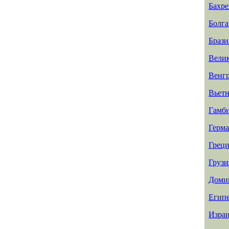
Бахр
Болга
Брази
Вели
Венг
Вьет
Гамб
Герм
Греци
Грузи
Доми
Егип
Изра