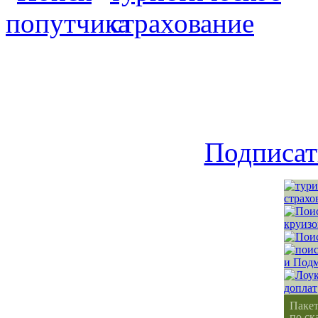
Подписат
Паке
по ск