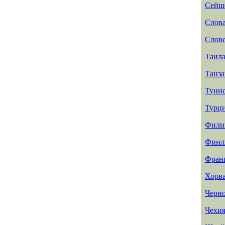
Сейш
Слов
Слов
Таил
Танз
Туни
Турц
Фили
Финл
Фран
Хорв
Черн
Чехи