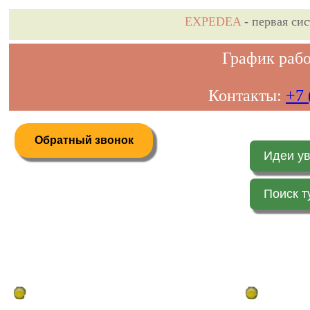
EXPEDEA
- первая си
График рабо
Контакты:
+7 
Обратный звонок
Идеи у
Поиск т
Дистанционное бронирование туров
Главная стр