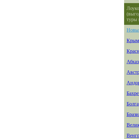
Лоуко
(выго
туры 
Новы
Крым
Красн
Абхаз
Авст
Андо
Бахр
Болга
Брази
Вели
Венг