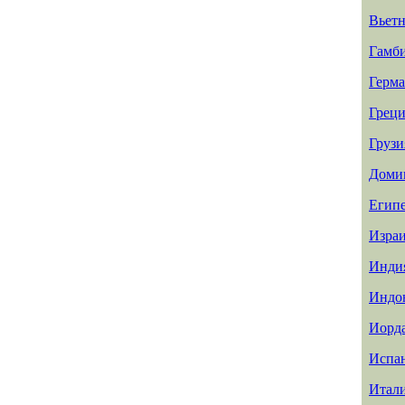
Вьет
Гамб
Герм
Греци
Грузи
Доми
Егип
Изра
Инди
Индо
Иорд
Испа
Итал