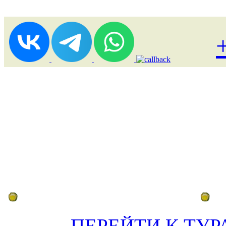
Лоукост (выгодные) туры
По
ПЕРЕЙТИ К ТУР