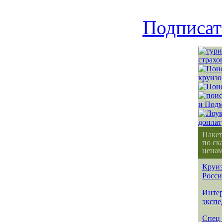
Подписат
Паке
по ск
ценам
Круиз
Росс
Интер
эксп
Спец 