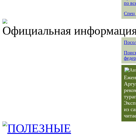
по вс
Спец 
Официальная информация 
Посол
Поиск
федер
Ежен
Аргу
реко
тура
Эксп
из с
чита