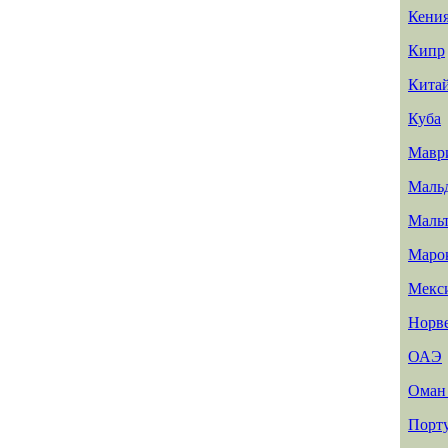
Кени
Кипр
Кита
Куба
Мавр
Маль
Маль
Маро
Мекс
Норв
ОАЭ
Ома
Порт