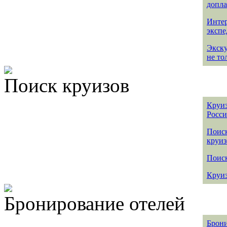
допла
Интер
эксп
Экск
не то
Поиск круизов
Круиз
Росс
Поис
круиз
Поиск
Круиз
Бронирование отелей
Брони