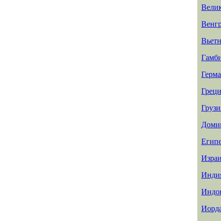
Вели
Венг
Вьет
Гамб
Герм
Греци
Грузи
Доми
Егип
Изра
Инди
Индо
Иорд