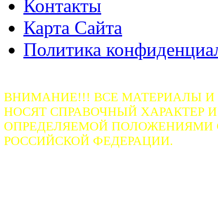
Контакты
Карта Сайта
Политика конфиденциа
ВНИМАНИЕ!!! ВСЕ МАТЕРИАЛЫ И
НОСЯТ СПРАВОЧНЫЙ ХАРАКТЕР И
ОПРЕДЕЛЯЕМОЙ ПОЛОЖЕНИЯМИ СТ
РОССИЙСКОЙ ФЕДЕРАЦИИ.