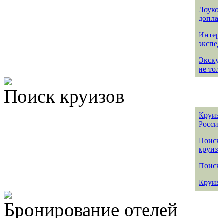
Лоуко
допла
Интер
эксп
Экск
не то
Поиск круизов
Круиз
Росс
Поис
круиз
Поиск
Круиз
Бронирование отелей