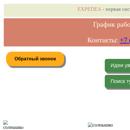
EXPEDEA
- первая си
График рабо
Контакты:
+7 
Обратный звонок
Идеи у
Поиск т
Дистанционное бронирование туров
Главная 