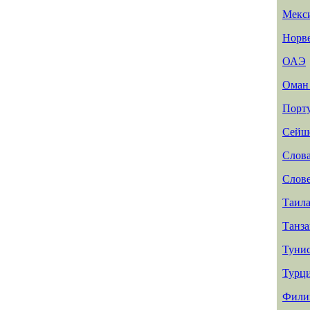
Мекс
Норв
ОАЭ
Ома
Порт
Сейш
Слов
Слов
Таил
Танз
Туни
Турц
Фили