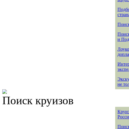
Подбо
стран
Поиск
Поиск
и По
Лоуко
допла
Интер
эксп
Экск
не то
Поиск круизов
Круиз
Росс
Поис