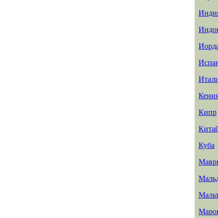
Инди
Индо
Иорд
Испа
Итал
Кени
Кипр
Кита
Куба
Мавр
Маль
Маль
Маро