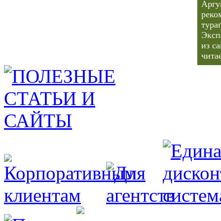
Аргу
реко
тура
Эксп
из с
чита