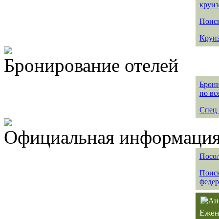
круиз
Поиск
Круиз
Бронирование отелей
Брони
по вс
Спец 
Официальная информация 
Посол
Поиск
федер
Ежен