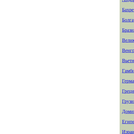
Бахр
Болга
Брази
Вели
Венг
Вьет
Гамб
Герм
Греци
Грузи
Доми
Егип
Изра