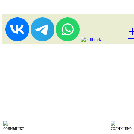
Лоукост (выгодные)
туры