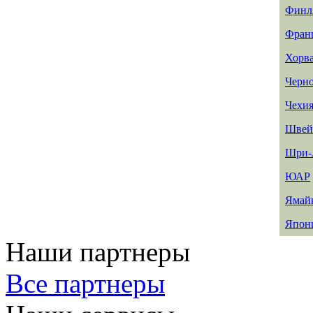
Финл
Фран
Хорв
Черн
Чехи
Швей
Шри-
ЮАР
Ямай
Япон
Наши партнеры
Все партнеры