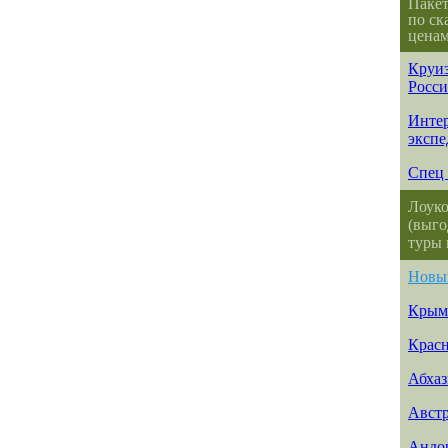
Паке
по ск
ценам
Круиз
Росс
Интер
эксп
Спец 
Лоуко
(выго
туры 
Новы
Крым
Красн
Абхаз
Авст
Андо