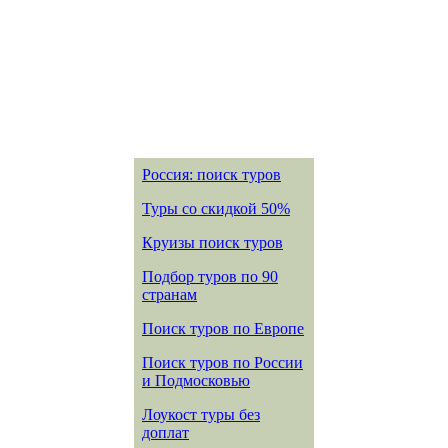
Россия: поиск туров
Туры со скидкой 50%
Круизы поиск туров
Подбор туров по 90
странам
Поиск туров по Европе
Поиск туров по России
и Подмосковью
Лоукост туры без
доплат