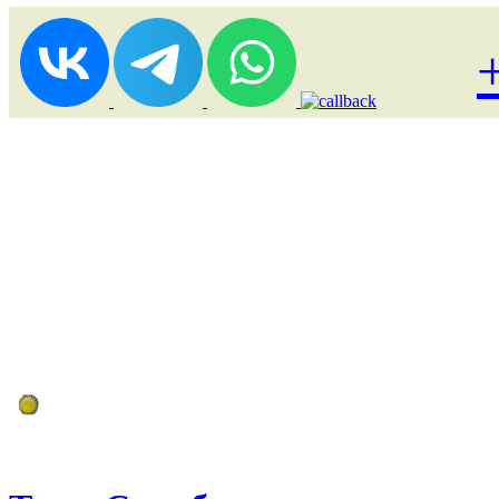
Лоукост (выгодные) туры