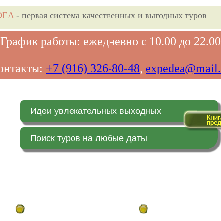
DEA
- первая система качественных и выгодных туров
График работы: ежедневно с 10.00 до 22.00
онтакты:
+7 (916) 326-80-48
,
expedea@mail.
Идеи увлекательных выходных
Поиск туров на любые даты
Главная страница
Заказ on-line (в реальн