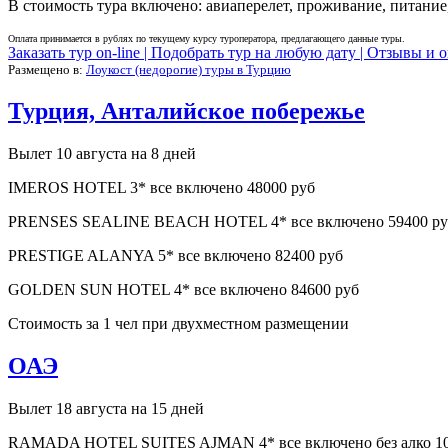
В стоимость тура включено: авиаперелет, проживание, питание,
Оплата принимается в рублях по текущему курсу туроператора, предлагающего данные туры.
Заказать тур on-line |
Подобрать тур на любую дату |
Отзывы и о
Размещено в:
Лоукост (недорогие) туры в Турцию
Турция, Анталийское побережье
Вылет 10 августа на 8 дней
IMEROS HOTEL 3* все включено 48000 руб
PRENSES SEALINE BEACH HOTEL 4* все включено 59400 ру
PRESTIGE ALANYA 5* все включено 82400 руб
GOLDEN SUN HOTEL 4* все включено 84600 руб
Стоимость за 1 чел при двухместном размещении
ОАЭ
Вылет 18 августа на 15 дней
RAMADA HOTEL SUITES AJMAN 4* все включено без алко 10