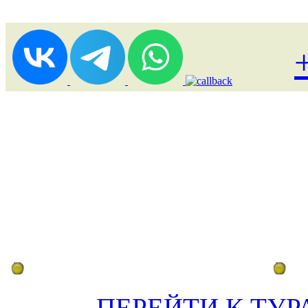
Лоукост (выгодные) туры
По
ПЕРЕЙТИ К ТУР