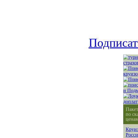
Подписат
Паке
по ск
ценам
Круиз
Росс