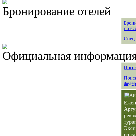
Бронирование отелей
Брони
по вс
Спец 
Официальная информация 
Посол
Поиск
федер
Ежен
Аргу
реко
тура
Эксп
из с