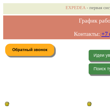
EXPEDEA
- первая си
График рабо
Контакты:
+7 
Обратный звонок
Идеи у
Поиск т
Дистанционное бронирование туров
Главная стр