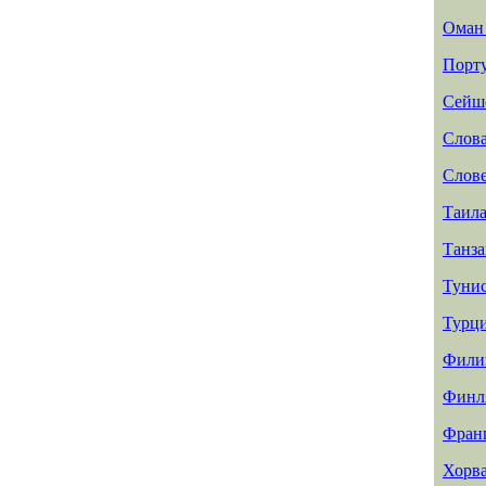
Ома
Порт
Сейш
Слов
Слов
Таил
Танз
Туни
Турц
Фили
Финл
Фран
Хорв