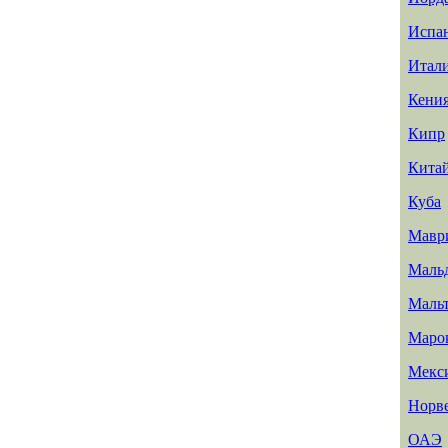
Испа
Итал
Кени
Кипр
Кита
Куба
Мавр
Маль
Маль
Маро
Мекс
Норв
ОАЭ