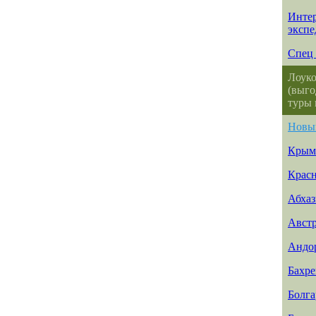
Интер
эксп
Спец 
Лоуко
(выго
туры 
Новы
Крым
Красн
Абхаз
Авст
Андо
Бахр
Болга