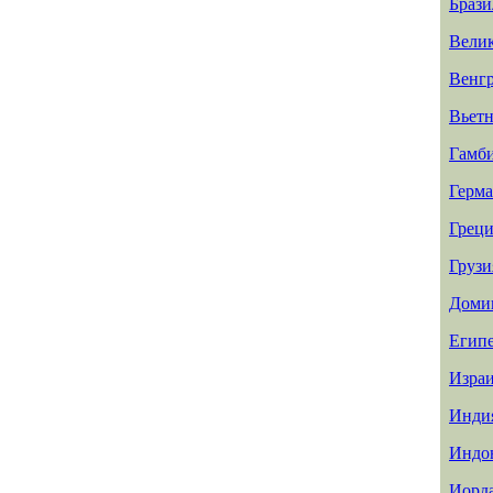
Брази
Вели
Венг
Вьет
Гамб
Герм
Греци
Грузи
Доми
Егип
Изра
Инди
Индо
Иорд