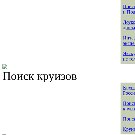
Поиск
и По
Лоуко
допла
Интер
эксп
Экск
не то
Поиск круизов
Круиз
Росс
Поис
круиз
Поиск
Круиз