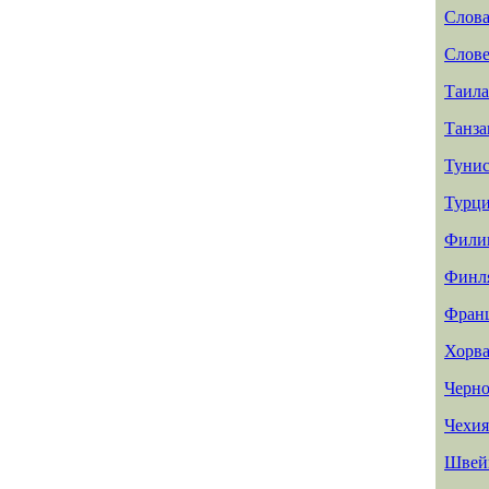
Слов
Слов
Таил
Танз
Туни
Турц
Фили
Финл
Фран
Хорва
Черно
Чехия
Швей