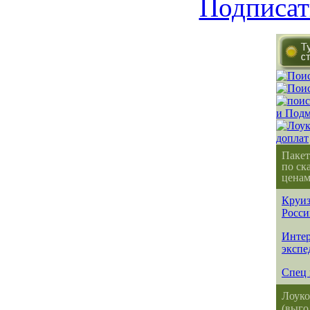
Подписат
Пакет
по ск
ценам
Круиз
Росси
Интер
экспе
Спец 
Лоуко
(выго