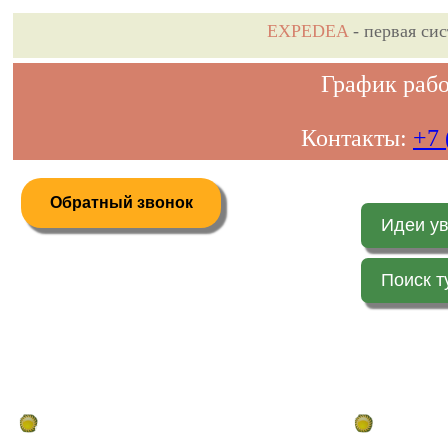
EXPEDEA
- первая си
График рабо
Контакты:
+7 
Обратный звонок
Идеи у
Поиск т
Дистанционное бронирование туров
Главная стр