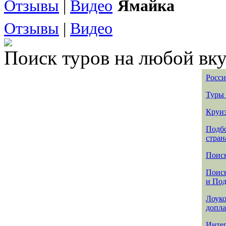
Отзывы
|
Видео
Ямайка
Отзывы
|
Видео
Поиск туров на любой вку
Росси
Туры 
Круиз
Подбо
стран
Поиск
Поиск
и По
Лоуко
допла
Интер