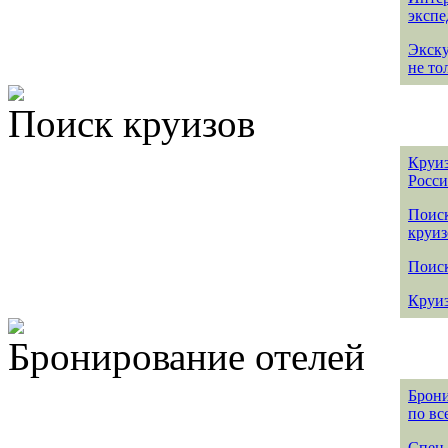
эксп
Экск
не то
Поиск круизов
Круиз
Росс
Поис
круиз
Поиск
Круиз
Бронирование отелей
Брони
по вс
Спец 