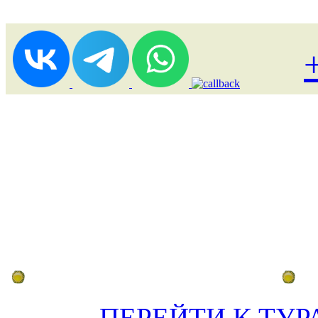
Лоукост (выгодные) туры
По
ПЕРЕЙТИ К ТУР