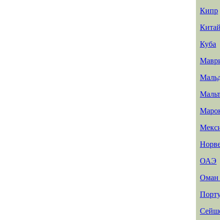
Кипр
Кита
Куба
Мавр
Маль
Мальт
Маро
Мекс
Норв
ОАЭ
Ома
Порту
Сейш