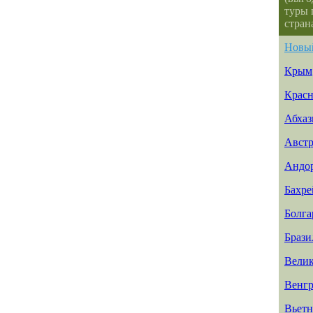
туры 
стран
Новы
Крым
Красн
Абхаз
Авст
Андо
Бахр
Болга
Брази
Велик
Венг
Вьет