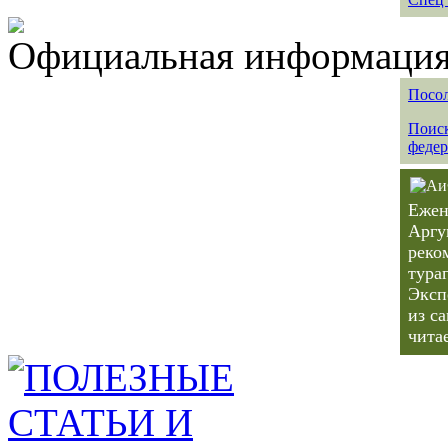
Официальная информация 
Посол
Поиск
федер
Ежен
Аргу
реко
тура
Эксп
из с
чита