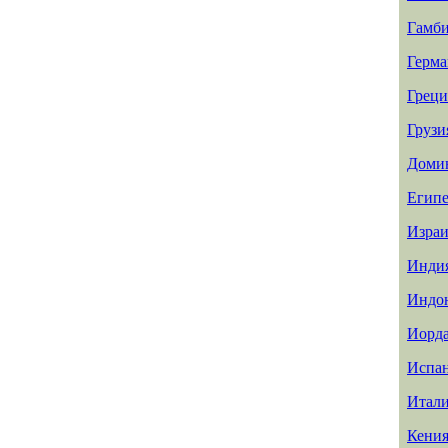
Гамб
Герма
Греци
Грузи
Доми
Египе
Израи
Инди
Индо
Иорд
Испа
Итал
Кени