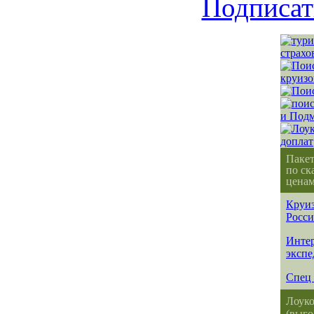
Подписат
Паке
по ск
ценам
Круиз
Росс
Интер
эксп
Спец 
Лоуко
(выго