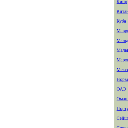
Кипр
Кита
Куба
Мавр
Маль
Маль
Маро
Мекс
Норв
ОАЭ
Ома
Порт
Сейш
Слов