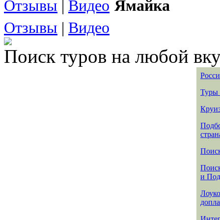
Отзывы
|
Видео
Ямайка
Отзывы
|
Видео
Поиск туров на любой вку
Росси
Туры 
Круиз
Подбо
стран
Поиск
Поиск
и По
Лоуко
допла
Интер