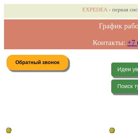
EXPEDEA
- первая си
График рабо
Контакты:
+7 
Обратный звонок
Идеи у
Поиск т
Дистанционное бронирование туров
Главная стр