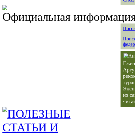
Официальная информация 
Посол
Поиск
федер
Ежен
Аргу
реко
тура
Эксп
из с
чита