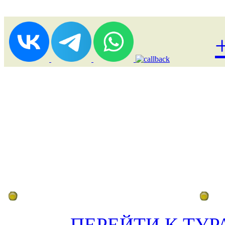
Лоукост (выгодные) туры
По
ПЕРЕЙТИ К ТУР