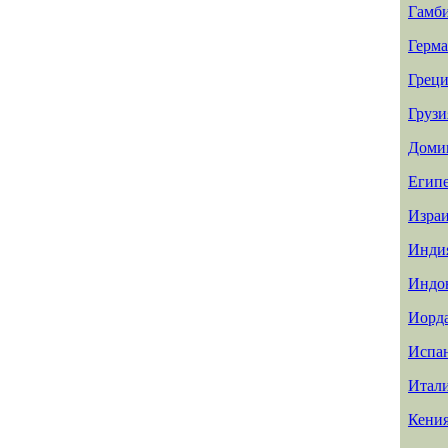
Гамб
Герм
Греци
Грузи
Доми
Егип
Изра
Инди
Индо
Иорд
Испа
Итал
Кени