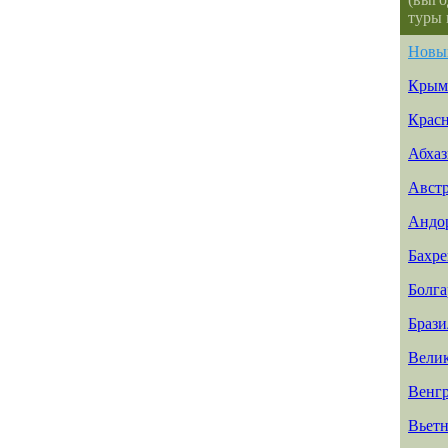
туры 
Новы
Крым
Красн
Абхаз
Авст
Андо
Бахр
Болга
Брази
Вели
Венг
Вьет