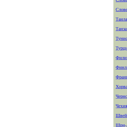
Слов
Таил
Танз
Туни
Турц
Фили
Финл
Фран
Хорв
Черн
Чехи
Швей
Шри-