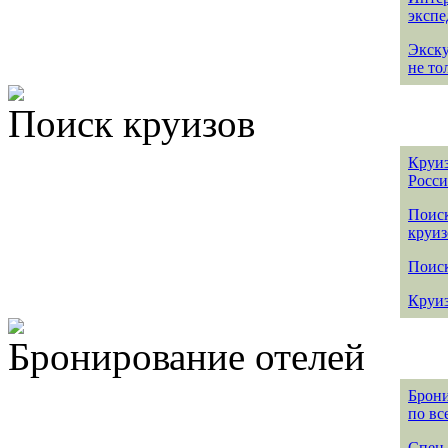
эксп
Экск
не то
Поиск круизов
Круиз
Росс
Поис
круиз
Поиск
Круиз
Бронирование отелей
Брони
по вс
Спец 