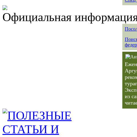
Официальная информация 
Посол
Поиск
федер
Ежен
Аргу
реко
тура
Эксп
из с
чита