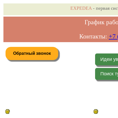
EXPEDEA
- первая си
График рабо
Контакты:
+7 
Обратный звонок
Идеи у
Поиск т
Дистанционное бронирование туров
Главная стр