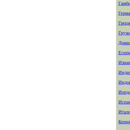
Гамб
Герм
Греци
Грузи
Доми
Егип
Изра
Инди
Индо
Иорд
Испа
Итал
Кени