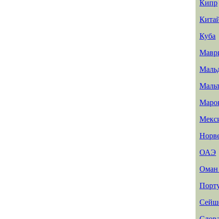
Кипр
Кита
Куба
Мавр
Маль
Маль
Маро
Мекс
Норв
ОАЭ
Ома
Порт
Сейш
Слов