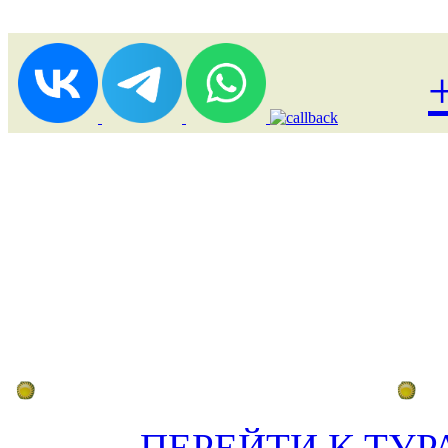
Лоукост (выгодные) туры
По
ПЕРЕЙТИ К ТУР