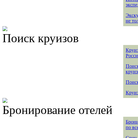
эксп
Экск
не то
Поиск круизов
Круиз
Росс
Поис
круиз
Поиск
Круиз
Бронирование отелей
Брони
по вс
Спец 