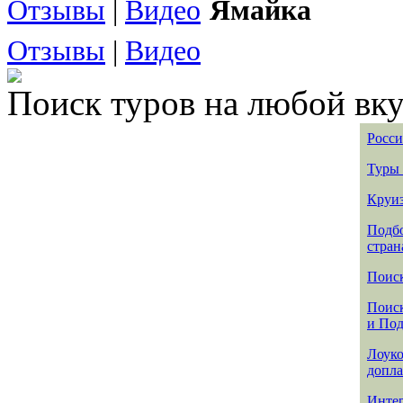
Отзывы
|
Видео
Ямайка
Отзывы
|
Видео
Поиск туров на любой вку
Росси
Туры 
Круиз
Подбо
стран
Поиск
Поиск
и По
Лоуко
допла
Интер