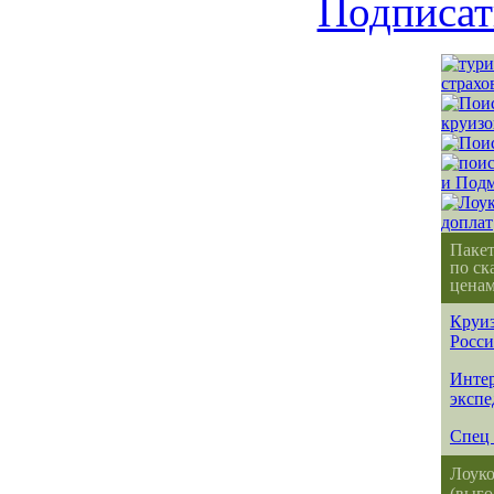
Подписат
Паке
по ск
ценам
Круиз
Росс
Интер
эксп
Спец 
Лоуко
(выго