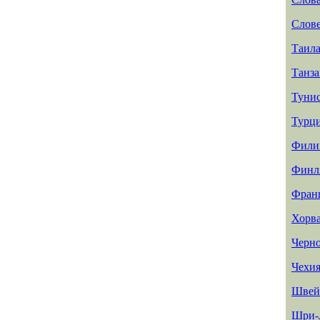
Слов
Таил
Танз
Туни
Турц
Фили
Финл
Фран
Хорв
Черн
Чехи
Швей
Шри-