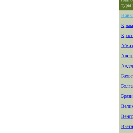
туры 
Новы
Крым
Красн
Абхаз
Авст
Андо
Бахр
Болга
Брази
Вели
Венг
Вьет