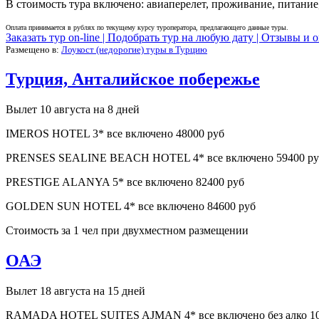
В стоимость тура включено: авиаперелет, проживание, питание,
Оплата принимается в рублях по текущему курсу туроператора, предлагающего данные туры.
Заказать тур on-line |
Подобрать тур на любую дату |
Отзывы и о
Размещено в:
Лоукост (недорогие) туры в Турцию
Турция, Анталийское побережье
Вылет 10 августа на 8 дней
IMEROS HOTEL 3* все включено 48000 руб
PRENSES SEALINE BEACH HOTEL 4* все включено 59400 ру
PRESTIGE ALANYA 5* все включено 82400 руб
GOLDEN SUN HOTEL 4* все включено 84600 руб
Стоимость за 1 чел при двухместном размещении
ОАЭ
Вылет 18 августа на 15 дней
RAMADA HOTEL SUITES AJMAN 4* все включено без алко 10