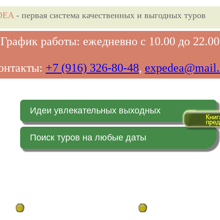
DEA
- первая система качественных и выгодных туров
График работы: ежедневно с 10.00 до 22.00
онтакты:
+7 (916) 326-80-48
,
expedea@mail.
Идеи увлекательных выходных
Поиск туров на любые даты
Главная страница
Заказ on-line (в реальн