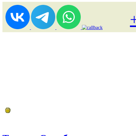
Лоукост (выгодные) туры