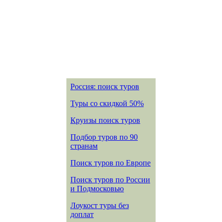
Россия: поиск туров
Туры со скидкой 50%
Круизы поиск туров
Подбор туров по 90
странам
Поиск туров по Европе
Поиск туров по России
и Подмосковью
Лоукост туры без
доплат