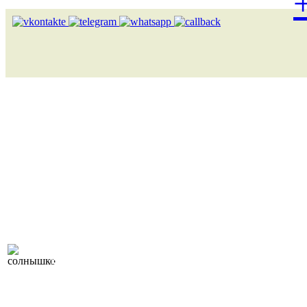
Лоукост (выгодные) туры