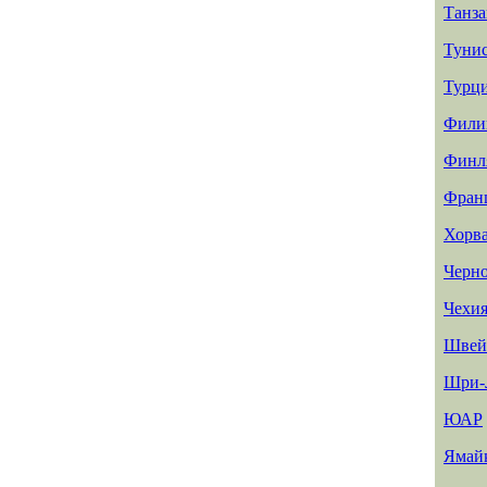
Танз
Туни
Турц
Фили
Финл
Фран
Хорв
Черн
Чехи
Швей
Шри-
ЮАР
Ямай