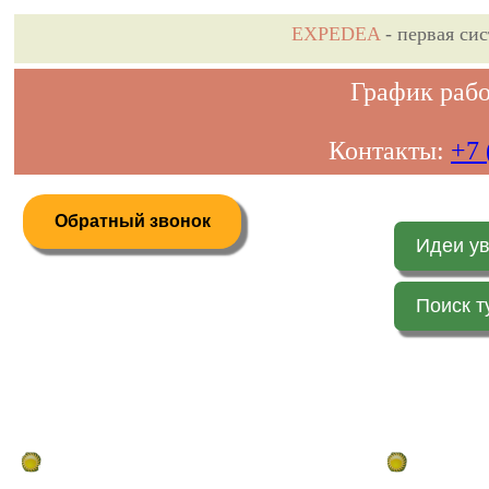
EXPEDEA
- первая си
График рабо
Контакты:
+7 
Обратный звонок
Идеи у
Поиск т
Дистанционное бронирование туров
Главная стр