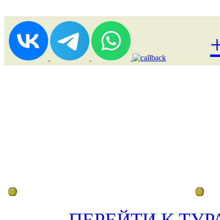
Лоукост (выгодные) туры
По
ПЕРЕЙТИ К ТУР