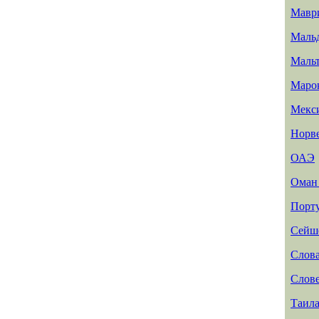
Мавр
Маль
Маль
Маро
Мекс
Норв
ОАЭ
Ома
Порт
Сейш
Слов
Слов
Таил