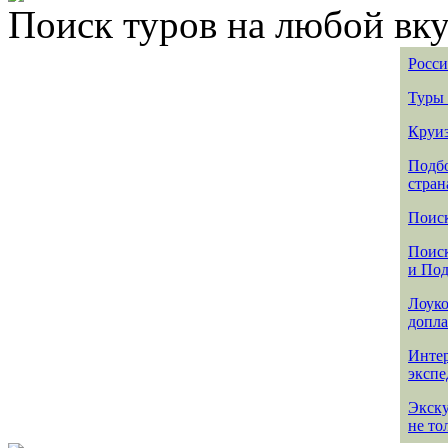
Поиск туров на любой вку
Росси
Туры 
Круиз
Подбо
стран
Поиск
Поиск
и По
Лоуко
допла
Интер
эксп
Экск
не то