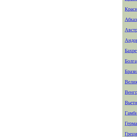
Красн
Абхаз
Авст
Андо
Бахр
Болга
Брази
Вели
Венг
Вьет
Гамб
Герм
Греци