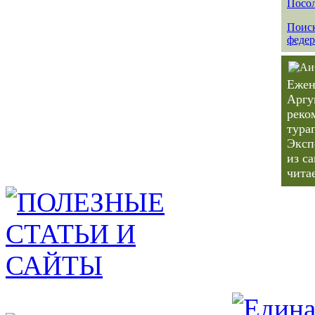
Посол
Поиск
федер
Ежен
Аргу
реко
тура
Эксп
из с
чита