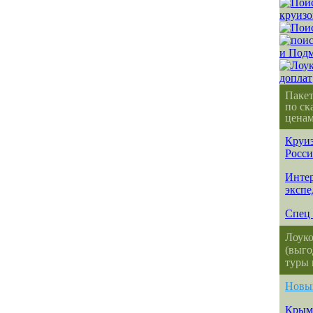
Паке
по ск
ценам
Круиз
Росс
Интер
эксп
Спец 
Лоуко
(выго
туры 
Новы
Крым