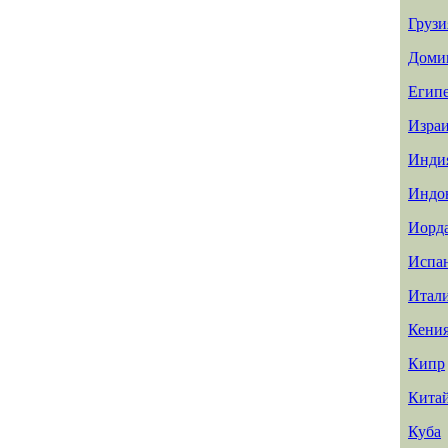
Грузи
Доми
Егип
Изра
Инди
Индо
Иорд
Испа
Итал
Кени
Кипр
Кита
Куба