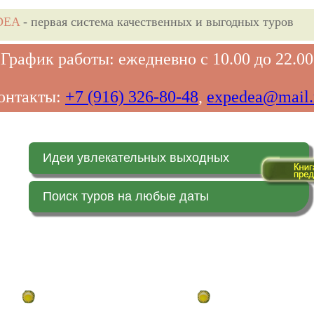
DEA
- первая система качественных и выгодных туров
График работы: ежедневно с 10.00 до 22.00
онтакты:
+7 (916) 326-80-48
,
expedea@mail.
Идеи увлекательных выходных
Поиск туров на любые даты
Главная страница
Заказ on-line (в реальн