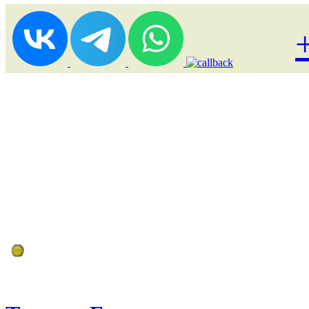
Лоукост (выгодные) туры