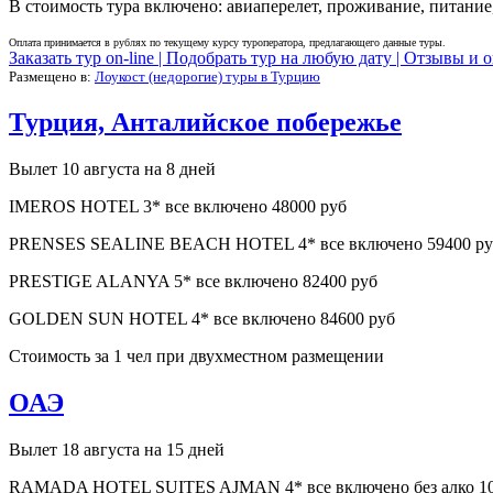
В стоимость тура включено: авиаперелет, проживание, питание,
Оплата принимается в рублях по текущему курсу туроператора, предлагающего данные туры.
Заказать тур on-line |
Подобрать тур на любую дату |
Отзывы и о
Размещено в:
Лоукост (недорогие) туры в Турцию
Турция, Анталийское побережье
Вылет 10 августа на 8 дней
IMEROS HOTEL 3* все включено 48000 руб
PRENSES SEALINE BEACH HOTEL 4* все включено 59400 ру
PRESTIGE ALANYA 5* все включено 82400 руб
GOLDEN SUN HOTEL 4* все включено 84600 руб
Стоимость за 1 чел при двухместном размещении
ОАЭ
Вылет 18 августа на 15 дней
RAMADA HOTEL SUITES AJMAN 4* все включено без алко 10