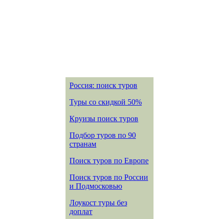
Россия: поиск туров
Туры со скидкой 50%
Круизы поиск туров
Подбор туров по 90
странам
Поиск туров по Европе
Поиск туров по России
и Подмосковью
Лоукост туры без
доплат