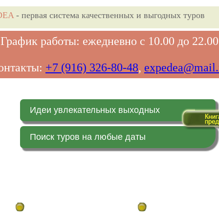
DEA
- первая система качественных и выгодных туров
График работы: ежедневно с 10.00 до 22.00
онтакты:
+7 (916) 326-80-48
,
expedea@mail.
Идеи увлекательных выходных
Поиск туров на любые даты
Главная страница
Заказ on-line (в реальн