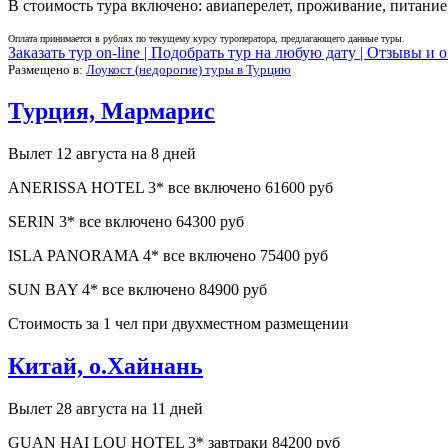
В стоимость тура включено: авиаперелет, проживание, питание,
Оплата принимается в рублях по текущему курсу туроператора, предлагающего данные туры.
Заказать тур on-line |
Подобрать тур на любую дату |
Отзывы и о
Размещено в:
Лоукост (недорогие) туры в Турцию
Турция, Мармарис
Вылет 12 августа на 8 дней
ANERISSA HOTEL 3* все включено 61600 руб
SERIN 3* все включено 64300 руб
ISLA PANORAMA 4* все включено 75400 руб
SUN BAY 4* все включено 84900 руб
Стоимость за 1 чел при двухместном размещении
Китай, о.Хайнань
Вылет 28 августа на 11 дней
GUAN HAI LOU HOTEL 3* завтраки 84200 руб