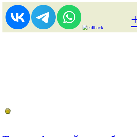
Лоукост (выгодные) туры