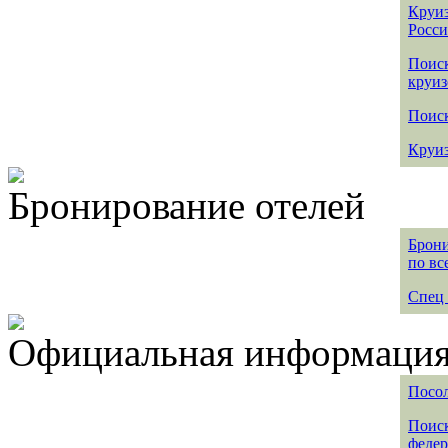
Круиз
Росс
Поис
круиз
Поиск
Круиз
Бронирование отелей
Брони
по вс
Спец 
Официальная информация 
Посол
Поиск
федер