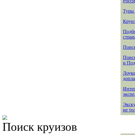
Росси
Туры 
Круиз
Подбо
стран
Поиск
Поиск
и По
Лоуко
допла
Интер
эксп
Экск
не то
Поиск круизов