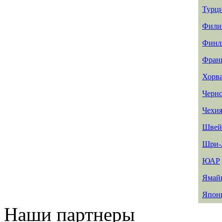
Турц
Фили
Финл
Фран
Хорв
Черн
Чехи
Швей
Шри-
ЮАР
Ямай
Япон
Наши партнеры