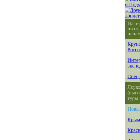
Паке
по ск
ценам
Круиз
Росс
Интер
эксп
Спец 
Лоуко
(выго
туры 
Новы
Крым
Красн