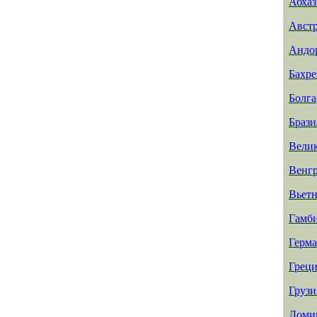
Абхаз
Авст
Андо
Бахр
Болга
Брази
Вели
Венг
Вьет
Гамб
Герм
Греци
Грузи
Доми