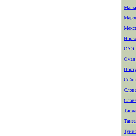
Маль
Маро
Мекс
Норв
ОАЭ
Ома
Порт
Сейш
Слов
Слов
Таил
Танз
Туни