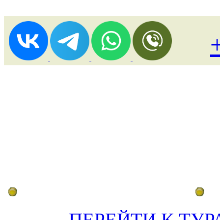
Лоукост (выгодные) туры
По
ПЕРЕЙТИ К ТУР