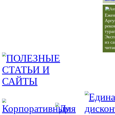
Ежен
Аргу
реко
тура
Эксп
из с
чита