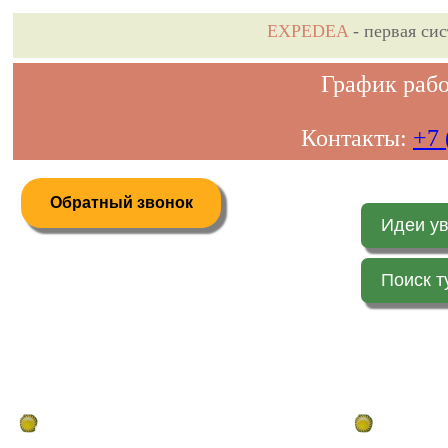
EXPEDEA
- первая си
График рабо
Контакты:
+7 
Обратный звонок
Идеи у
Поиск т
Дистанционное бронирование туров
Главная стр