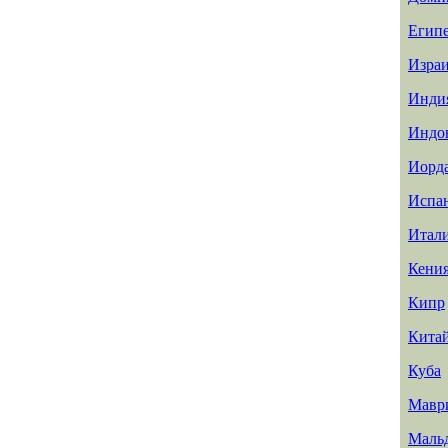
Егип
Изра
Инди
Индо
Иорд
Испа
Итал
Кени
Кипр
Кита
Куба
Мавр
Маль