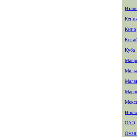
Итал
Кени
Кипр
Кита
Куба
Мавр
Маль
Маль
Маро
Мекс
Норв
ОАЭ
Ома