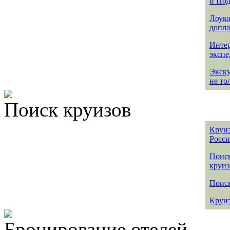
и По
Лоуко
допла
Интер
эксп
Экск
не то
Поиск круизов
Круиз
Росс
Поис
круиз
Поиск
Круиз
Бронирование отелей