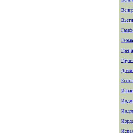
Венг
Вьет
Гамб
Герм
Греци
Грузи
Доми
Егип
Изра
Инди
Индо
Иорд
Испа