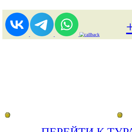
Лоукост (выгодные) туры
По
ПЕРЕЙТИ К ТУР