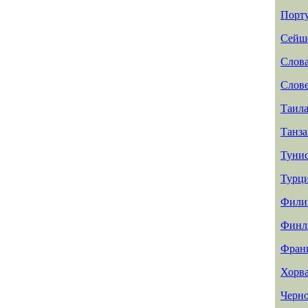
Порт
Сейш
Слов
Слов
Таил
Танз
Туни
Турц
Фили
Финл
Фран
Хорв
Черн