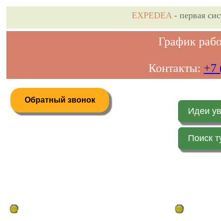
EXPEDEA
- первая си
График рабо
Контакты:
+7 
Обратный звонок
Идеи у
Поиск т
Дистанционное бронирование туров
Главная стр