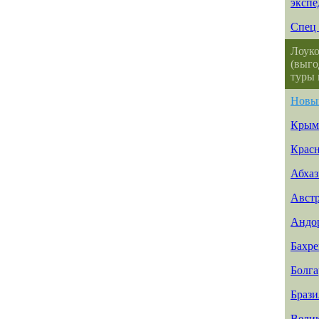
эксп
Спец 
Лоуко
(выго
туры 
Новы
Крым
Красн
Абхаз
Авст
Андо
Бахр
Болга
Брази
Вели