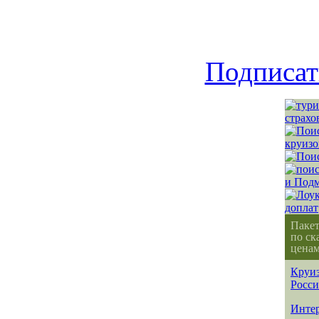
Подписат
Паке
по ск
ценам
Круиз
Росс
Интер