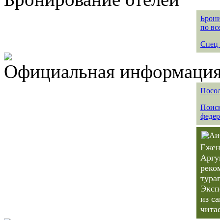
Брони
по вс
Спец 
Официальная информация 
Посол
Поиск
федер
Ежен
Аргу
реко
тура
Эксп
из с
чита