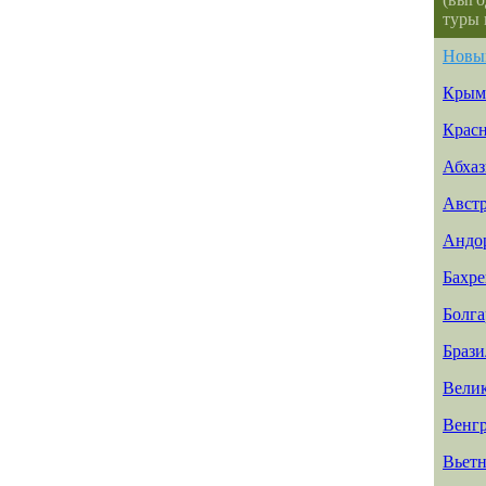
туры 
Новы
Крым
Красн
Абхаз
Авст
Андо
Бахр
Болга
Брази
Вели
Венг
Вьет