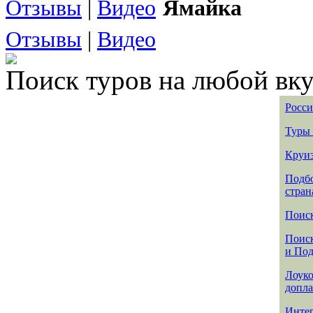
Отзывы
|
Видео
Ямайка
Отзывы
|
Видео
Поиск туров на любой вку
Росси
Туры 
Круиз
Подбо
стран
Поиск
Поиск
и По
Лоуко
допла
Интер