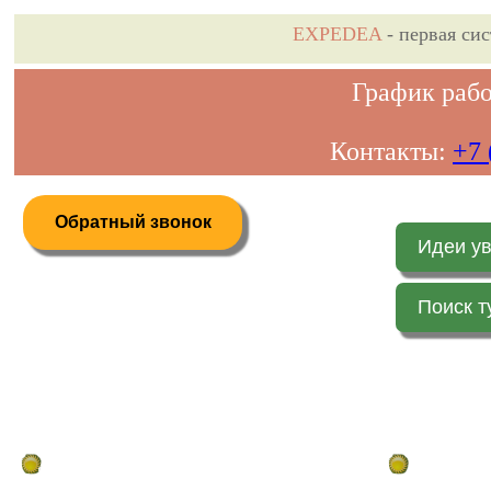
EXPEDEA
- первая си
График рабо
Контакты:
+7 
Обратный звонок
Идеи у
Поиск т
Дистанционное бронирование туров
Главная стр