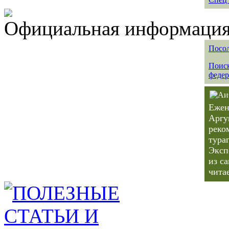
Официальная информация 
Посол
Поиск
федер
Ежен
Аргу
реко
тура
Эксп
из с
чита