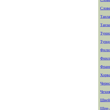
Слов
Таил
Танз
Туни
Турц
Фили
Финл
Фран
Хорв
Черн
Чехи
Швей
Шри-