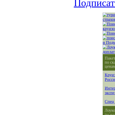
Подписат
Паке
по ск
ценам
Круиз
Росс
Интер
эксп
Спец 
Лоуко
(выго