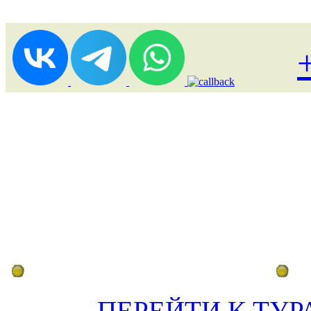
Лоукост (выгодные) туры
По
ПЕРЕЙТИ К ТУР