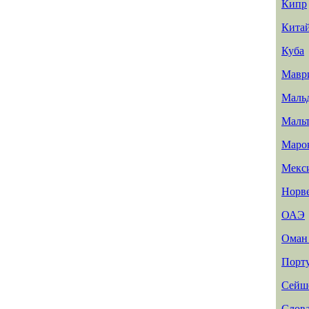
Кипр
Кита
Куба
Мавр
Маль
Маль
Маро
Мекс
Норв
ОАЭ
Ома
Порт
Сейш
Слов