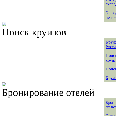
эксп
Экск
не то
Поиск круизов
Круиз
Росс
Поис
круиз
Поиск
Круиз
Бронирование отелей
Брони
по вс
Спец 