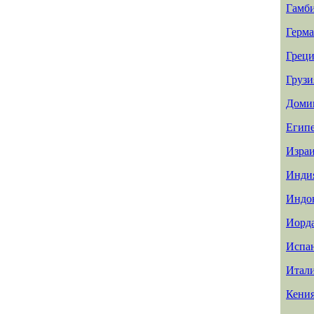
Гамб
Герм
Греци
Грузи
Доми
Егип
Изра
Инди
Индо
Иорд
Испа
Итал
Кени