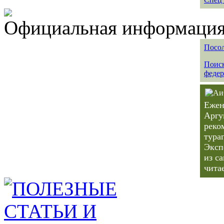
Официальная информация 
Посол
Поиск
федер
Ежен
Аргу
реко
тура
Эксп
из с
чита