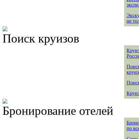
эксп
Экск
не то
Поиск круизов
Круиз
Росс
Поис
круиз
Поиск
Круиз
Бронирование отелей
Брони
по вс
Спец 