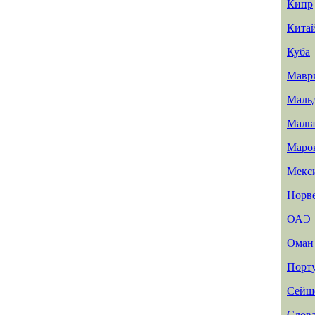
Кипр
Кита
Куба
Мавр
Маль
Маль
Маро
Мекс
Норв
ОАЭ
Ома
Порт
Сейш
Слов