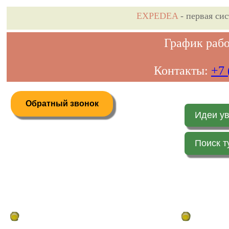
EXPEDEA
- первая си
График рабо
Контакты:
+7 
Обратный звонок
Идеи у
Поиск т
Дистанционное бронирование туров
Главная стр