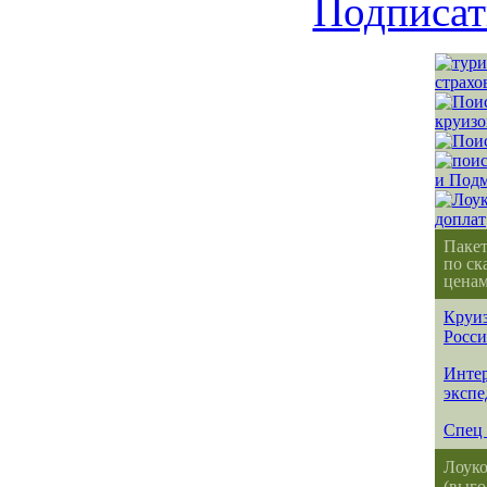
Подписат
Паке
по ск
ценам
Круиз
Росс
Интер
эксп
Спец 
Лоуко
(выго