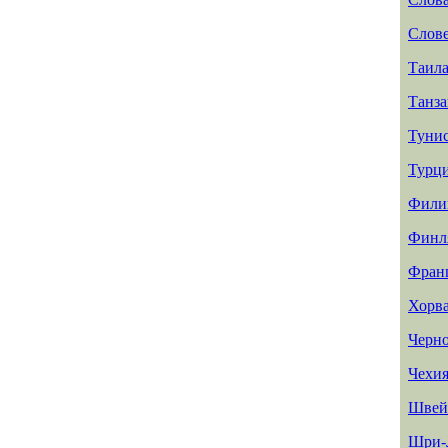
Слов
Таил
Танз
Туни
Турц
Фили
Финл
Фран
Хорв
Черн
Чехи
Швей
Шри-