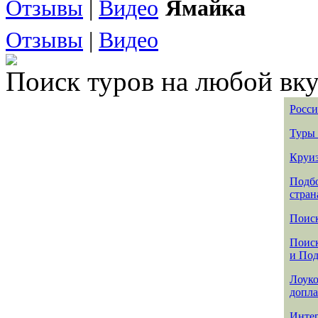
Отзывы
|
Видео
Ямайка
Отзывы
|
Видео
Поиск туров на любой вку
Росси
Туры 
Круиз
Подбо
стран
Поиск
Поиск
и По
Лоуко
допла
Интер