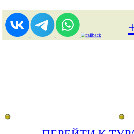
Лоукост (выгодные) туры
По
ПЕРЕЙТИ К ТУР