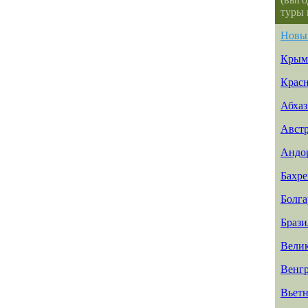
туры 
Новы
Крым
Красн
Абхаз
Авст
Андо
Бахр
Болга
Брази
Вели
Венг
Вьет