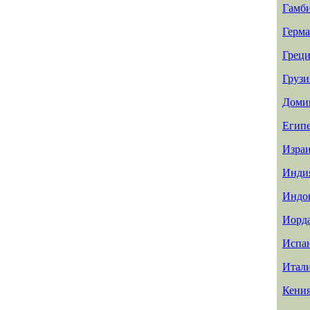
Гамб
Герм
Греци
Грузи
Доми
Егип
Изра
Инди
Индо
Иорд
Испа
Итал
Кени