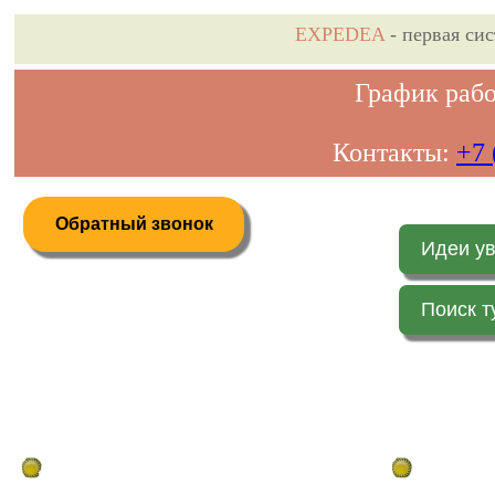
EXPEDEA
- первая си
График рабо
Контакты:
+7 
Обратный звонок
Идеи у
Поиск т
Дистанционное бронирование туров
Главная стр