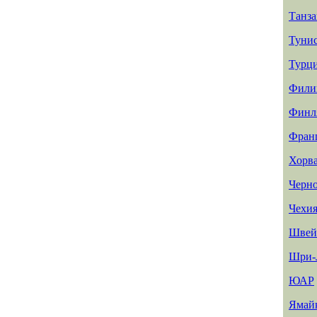
Танз
Туни
Турц
Фили
Финл
Фран
Хорв
Черн
Чехи
Швей
Шри-
ЮАР
Ямай