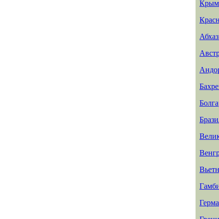
Крым
Красн
Абхаз
Авст
Андо
Бахр
Болга
Брази
Вели
Венг
Вьет
Гамб
Герм