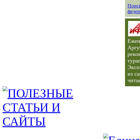
Поиск
федер
Ежен
Аргу
реко
тура
Эксп
из с
чита