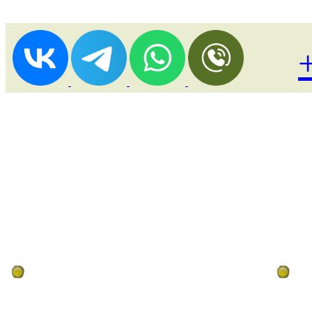
Лоукост (выгодные) туры
По