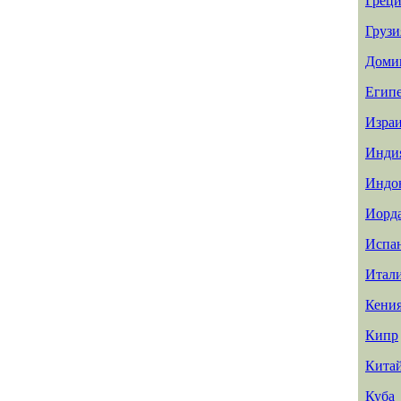
Греци
Грузи
Доми
Егип
Изра
Инди
Индо
Иорд
Испа
Итал
Кени
Кипр
Кита
Куба