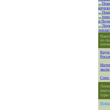
Паке
по ск
ценам
Круиз
Росс
Интер
эксп
Спец 
Лоуко
(выго
туры 
Новы