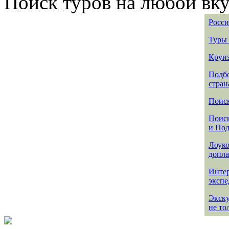
Поиск туров на любой вку
Росси
Туры 
Круиз
Подбо
стран
Поиск
Поиск
и По
Лоуко
допла
Интер
эксп
Экск
не то