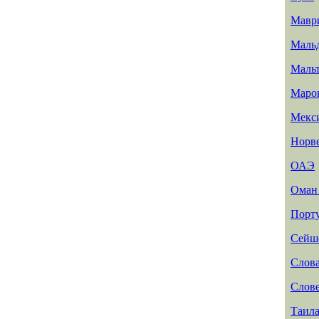
Мавр
Маль
Маль
Маро
Мекс
Норв
ОАЭ
Ома
Порт
Сейш
Слов
Слов
Таил