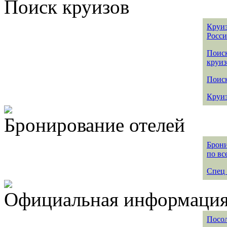
Поиск круизов
Круиз
Росс
Поис
круиз
Поиск
Круиз
Бронирование отелей
Брони
по вс
Спец 
Официальная информация 
Посол