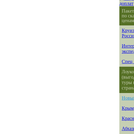
Пакет
по ск
ценам
Круиз
Росси
Интер
экспе
Спец 
Лоуко
(выго
туры 
стран
Новы
Крым
Красн
Абхаз