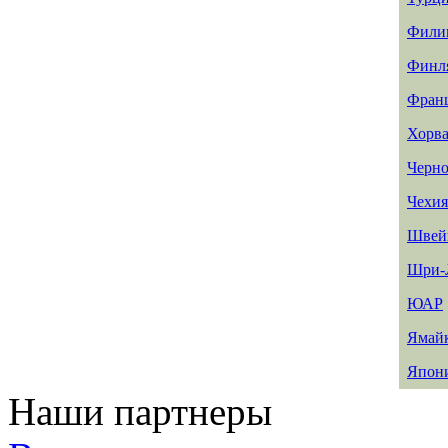
Фили
Финл
Фран
Хорва
Черно
Чехия
Швей
Шри-
ЮАР
Ямай
Япон
Наши партнеры