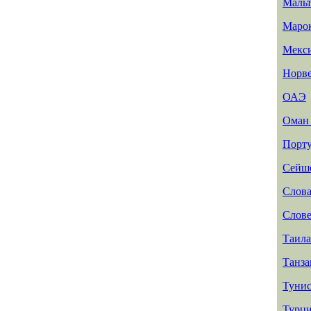
Мальт
Маро
Мекс
Норв
ОАЭ
Ома
Порту
Сейш
Слов
Слов
Таил
Танз
Туни
Турц