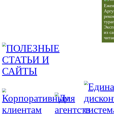
Ежен
Аргу
реко
тура
Эксп
из с
чита