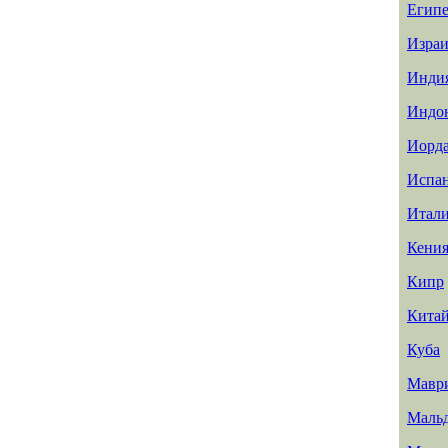
Египе
Израи
Инди
Индо
Иорд
Испа
Итал
Кени
Кипр
Кита
Куба
Мавр
Маль