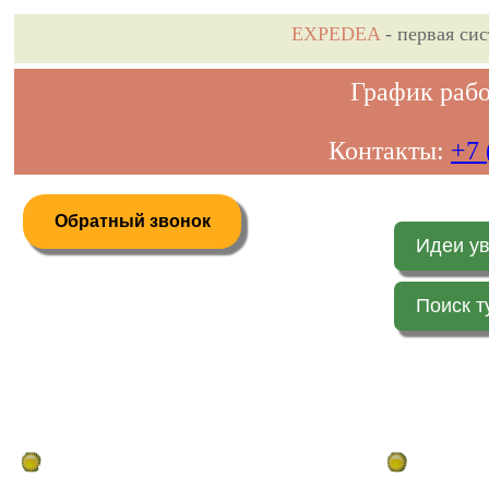
EXPEDEA
- первая си
График рабо
Контакты:
+7 
Обратный звонок
Идеи у
Поиск т
Дистанционное бронирование туров
Главная стр