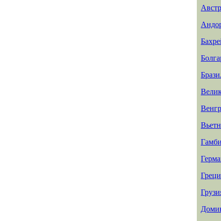
Авст
Андо
Бахр
Болга
Брази
Велик
Венг
Вьет
Гамб
Герма
Греци
Грузи
Доми