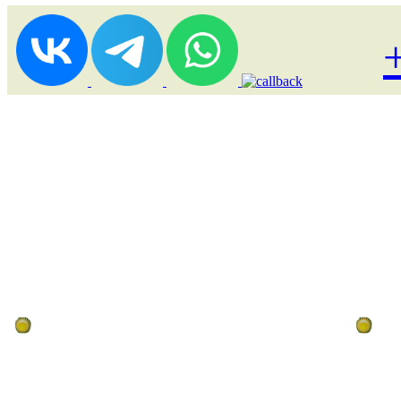
Лоукост (выгодные) туры
По