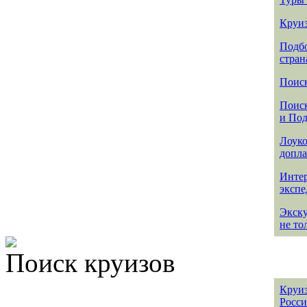
Круиз
Подбо
стран
Поиск
Поиск
и По
Лоуко
допла
Интер
эксп
Экск
не то
Поиск круизов
Круиз
Росс