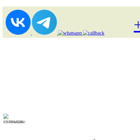
Лоукост (выгодные) туры