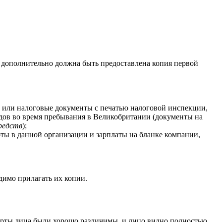
у; дополнительно должна быть предоставлена копия первой
ы или налоговые документы с печатью налоговой инспекции,
одов во время пребывания в Великобритании (документы на
редств
);
боты в данной организации и зарплаты на бланке компании,
димо прилагать их копии.
ерты лица были хорошо различимы, и лицо видно полностью