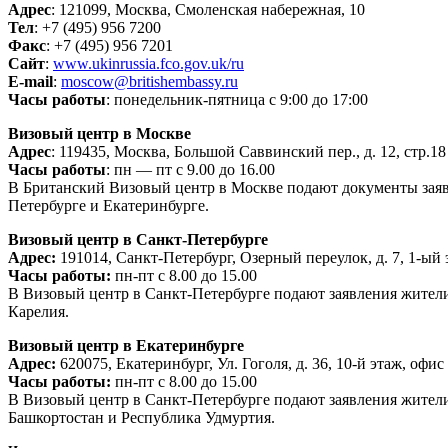
Адрес
: 121099, Москва, Смоленская набережная, 10
Тел
: +7 (495) 956 7200
Факс
: +7 (495) 956 7201
Сайт
:
www.ukinrussia.fco.gov.uk/ru
E-mail
:
moscow@britishembassy.ru
Часы работы
: понедельник-пятница с 9:00 до 17:00
Визовый центр в Москве
Адрес
: 119435, Москва, Большой Саввинский пер., д. 12, стр.18
Часы работы
: пн — пт с 9.00 до 16.00
В Британский Визовый центр в Москве подают документы заяв
Петербурге и Екатеринбурге.
Визовый центр в Санкт-Петербурге
Адрес:
191014, Санкт-Петербург, Озерный переулок, д. 7, 1-ый
Часы работы:
пн-пт с 8.00 до 15.00
В Визовый центр в Санкт-Петербурге подают заявления жители
Карелия.
Визовый центр в Екатеринбурге
Адрес:
620075, Екатеринбург, Ул. Гоголя, д. 36, 10-й этаж, офис
Часы работы:
пн-пт с 8.00 до 15.00
В Визовый центр в Санкт-Петербурге подают заявления жители
Башкортостан и Республика Удмуртия.