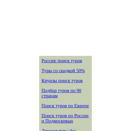
Россия: поиск туров
Туры со скидкой 50%
Круизы поиск туров
Подбор туров по 90
странам
Поиск туров по Европе
Поиск туров по России
и Подмосковью
Лоукост туры без