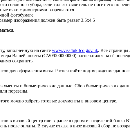
го головного убора, если только заявитель не носит его по ре
чные очки с диоптриями разрешаются
ычной фотобумаге
размер изображения должен быть развет 3,5х4,5
маться.
ту, заполненную на сайте
www.visa4uk.fco.gov.uk
. Все страницы
номера Вашей анкеты (GWF000000000) распечатался на её послед
одимо сохранить.
нтов для оформления визы. Распечатайте подтверждение данного
окументы и биометрические данные. Сбор биометрических данны
или порезаны.
этого можно забрать готовые документы в визовом центре.
нтов в визовый центр или заранее в одном из отделений банка 
нь после оплаты. В случае отказа в визе визовый сбор не возвр