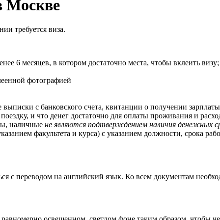
в Москве
ии требуется виза.
енее 6 месяцев, в котором достаточно места, чтобы вклеить виз
леенной фотографией
е выписки с банковского счета, квитанции о получении зарплат
поездку, и что денег достаточно для оплаты проживания и расх
ты, наличные
не являются подтверждением наличия денежных с
указанием факультета и курса) с указанием должности, срока ра
я с переводом на английский язык. Ко всем документам необхо
 равномерно освещенном, светлом фоне таким образом, чтобы ч