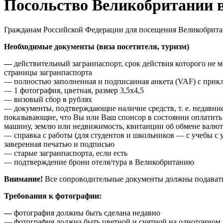
Посольство Великобритании 
Гражданам Российской Федерации для посещения Великобритан
Необходимые документы (виза посетителя, туризм)
—
действительный загранпаспорт, срок действия которого не м
страницы загранпаспорта
— полностью заполненная и подписанная анкета (VAF) с прик
— 1 фотография, цветная, размер 3,5х4,5
— визовый сбор в рублях
— документы, подтверждающие наличие средств, т. е. недавни
показывающие, что Вы или Ваш спонсор в состоянии оплатить 
машину, землю или недвижимость, квитанции об обмене валю
— справка с работы (для студентов и школьников — с учебы с 
заверенная печатью и подписью
— старые загранпаспорта, если есть
— подтверждение брони отеля/тура в Великобританию
Внимание!
Все сопроводительные документы должны подаватьс
Требования к фотографии:
—
фотография должны быть сделана недавно
— фотография должна быть цветной и снятной на однотонном,