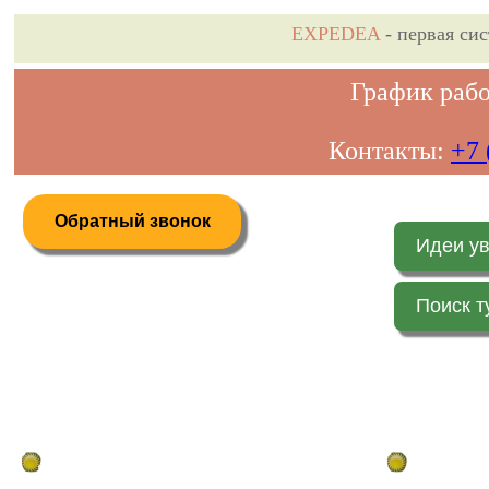
EXPEDEA
- первая си
График рабо
Контакты:
+7 
Обратный звонок
Идеи у
Поиск т
Дистанционное бронирование туров
Главная стр