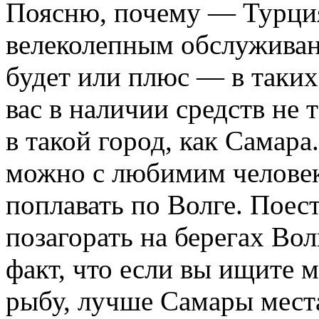
Поясню, почему — Турция
велеколепным обслуживан
будет или плюс — в таких
вас в наличии средств не 
в такой город, как Самара
можно с любимим человек
поплавать по Волге. Поес
позагорать на берегах Вол
факт, что если вы ищите м
рыбу, лучше Самары места