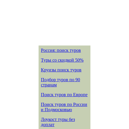
Россия: поиск туров
Туры со скидкой 50%
Круизы поиск туров
Подбор туров по 90
странам
Поиск туров по Европе
Поиск туров по России
и Подмосковью
Лоукост туры без
доплат