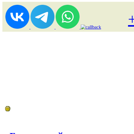
Лоукост (выгодные) туры