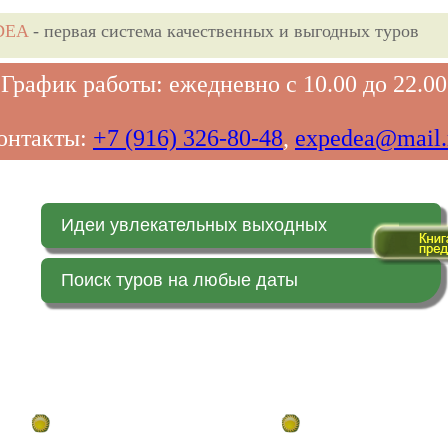
DEA
- первая система качественных и выгодных туров
График работы: ежедневно с 10.00 до 22.00
онтакты:
+7 (916) 326-80-48
,
expedea@mail.
Идеи увлекательных выходных
Поиск туров на любые даты
Главная страница
Заказ on-line (в реальн