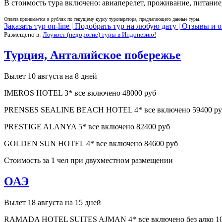
В стоимость тура включено: авиаперелет, проживание, питание,
Оплата принимается в рублях по текущему курсу туроператора, предлагающего данные туры.
Заказать тур on-line |
Подобрать тур на любую дату |
Отзывы и о
Размещено в:
Лоукост (недорогие) туры в Индонезию!
Турция, Анталийское побережье
Вылет 10 августа на 8 дней
IMEROS HOTEL 3* все включено 48000 руб
PRENSES SEALINE BEACH HOTEL 4* все включено 59400 ру
PRESTIGE ALANYA 5* все включено 82400 руб
GOLDEN SUN HOTEL 4* все включено 84600 руб
Стоимость за 1 чел при двухместном размещении
ОАЭ
Вылет 18 августа на 15 дней
RAMADA HOTEL SUITES AJMAN 4* все включено без алко 10