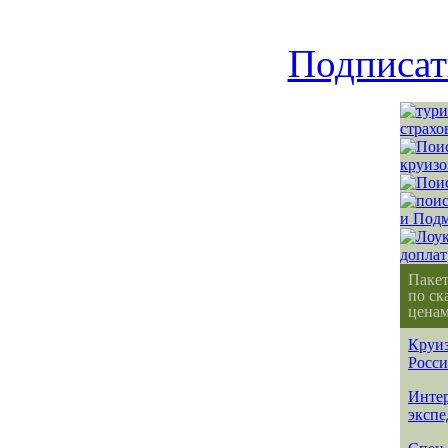
Подписат
Паке
по ск
ценам
Круиз
Росс
Интер
эксп