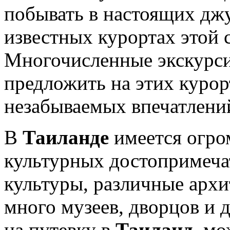
побывать в настоящих джу
известных курортах этой 
Многочисленные экскурси
предложить на этих курор
незабываемых впечатлени
В
Таиланде
имеется огро
культурных достопримеча
культуры, различные архи
много музеев, дворцов и 
на путевку в
Таиланд
, мо