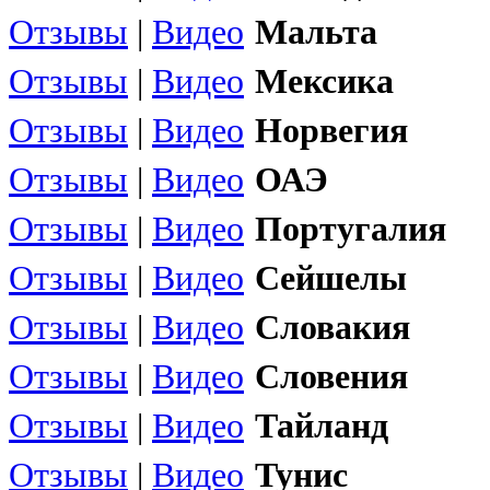
Отзывы
|
Видео
Мальта
Отзывы
|
Видео
Мексика
Отзывы
|
Видео
Норвегия
Отзывы
|
Видео
ОАЭ
Отзывы
|
Видео
Португалия
Отзывы
|
Видео
Сейшелы
Отзывы
|
Видео
Словакия
Отзывы
|
Видео
Словения
Отзывы
|
Видео
Тайланд
Отзывы
|
Видео
Тунис