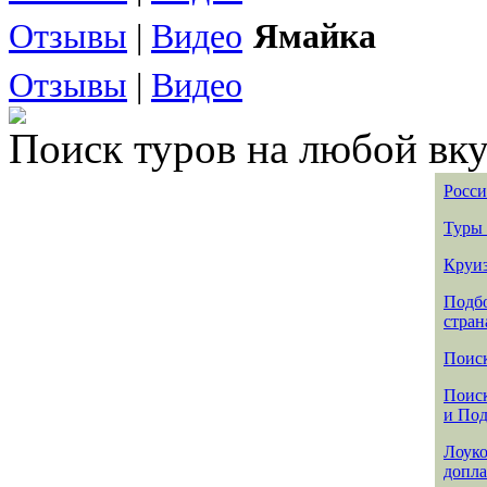
Отзывы
|
Видео
Ямайка
Отзывы
|
Видео
Поиск туров на любой вку
Росси
Туры 
Круиз
Подбо
стран
Поиск
Поиск
и По
Лоуко
допла