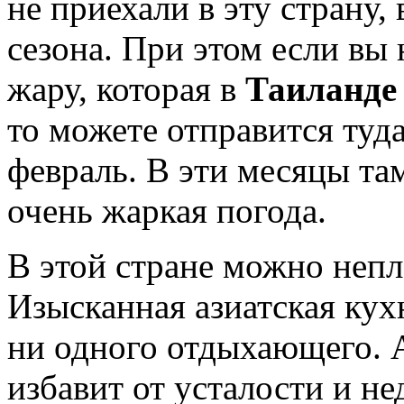
не приехали в эту страну, 
сезона. При этом если вы 
жару, которая в
Таиланд
то можете отправится туда
февраль. В эти месяцы та
очень жаркая погода.
В этой стране можно непл
Изысканная азиатская кух
ни одного отдыхающего. 
избавит от усталости и не