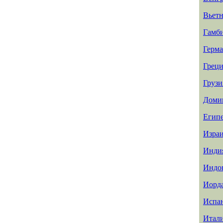
Вьет
Гамб
Герм
Греци
Грузи
Доми
Егип
Изра
Инди
Индо
Иорд
Испа
Итал