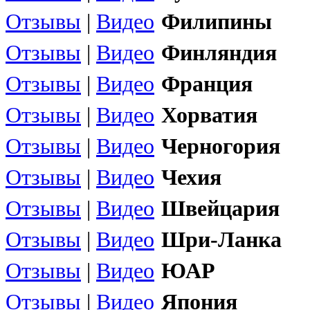
Отзывы
|
Видео
Филипины
Отзывы
|
Видео
Финляндия
Отзывы
|
Видео
Франция
Отзывы
|
Видео
Хорватия
Отзывы
|
Видео
Черногория
Отзывы
|
Видео
Чехия
Отзывы
|
Видео
Швейцария
Отзывы
|
Видео
Шри-Ланка
Отзывы
|
Видео
ЮАР
Отзывы
|
Видео
Япония