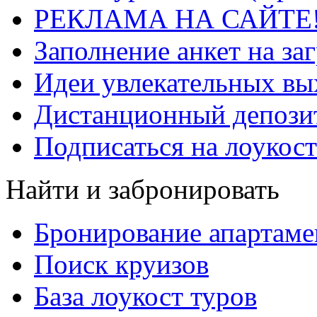
РЕКЛАМА НА САЙТЕ
Заполнение анкет на за
Идеи увлекательных в
Дистанционный депозит
Подписаться на лоукост
Найти и забронировать
Бронирование апартаме
Поиск круизов
База лоукост туров