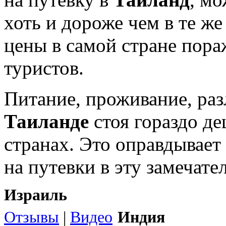
хоть и дороже чем в те ж
цены в самой стране пор
туристов.
Питание, проживание, раз
Таиланде
стоя гораздо д
странах. Это оправдывает
на путевки в эту замечате
Израиль
Отзывы
|
Видео
Индия