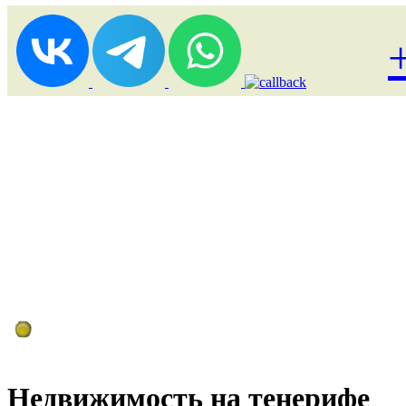
Лоукост (выгодные) туры
Недвижимость на тенерифе