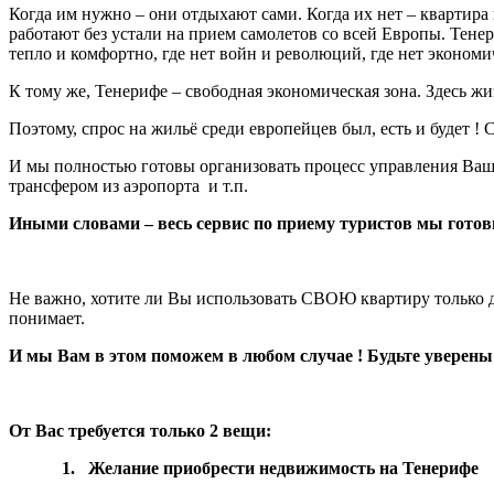
Когда им нужно – они отдыхают сами. Когда их нет – квартира п
работают без устали на прием самолетов со всей Европы. Тенер
тепло и комфортно, где нет войн и революций, где нет экономи
К тому же, Тенерифе – свободная экономическая зона. Здесь ж
Поэтому, спрос на жильё среди европейцев был, есть и будет ! 
И мы полностью готовы организовать процесс управления Ваше
трансфером из аэропорта
и т.п.
Иными словами – весь сервис по приему туристов мы готовы
Не важно, хотите ли Вы использовать СВОЮ квартиру только дл
понимает.
И мы Вам в этом поможем в любом случае ! Будьте уверены
От Вас требуется только 2 вещи:
1.
Желание приобрести недвижимость на Тенерифе