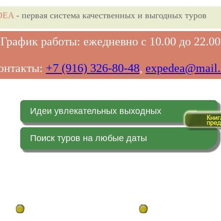
DEA
- первая система качественных и выгодных туров
График работы: ежедневно с 10.00 до 22.00
онтакты:
+7 (916) 326-80-48
,
expedea@mail.
Идеи увлекательных выходных
Поиск туров на любые даты
Главная страница
Заказ on-line (в реальн