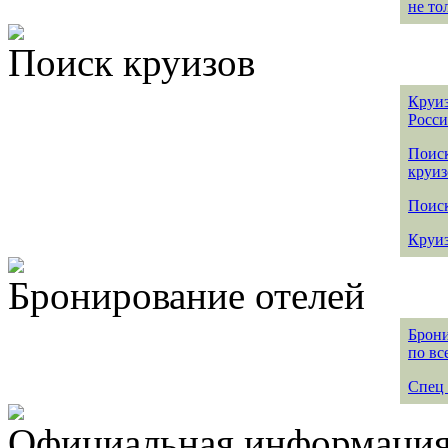
не то
Поиск круизов
Круиз
Росс
Поис
круиз
Поиск
Круиз
Бронирование отелей
Брони
по вс
Спец 
Официальная информация 