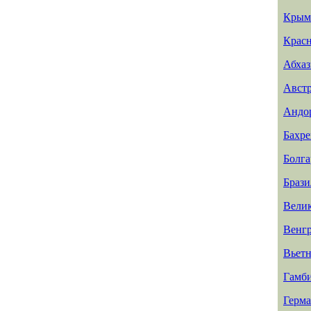
Крым
Красн
Абхаз
Авст
Андо
Бахр
Болга
Брази
Вели
Венг
Вьет
Гамб
Герм