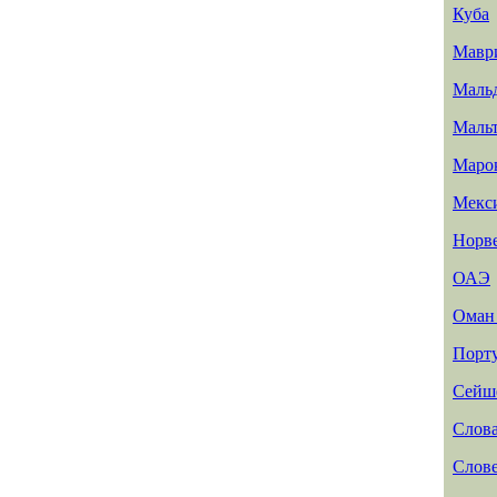
Куба
Мавр
Маль
Маль
Маро
Мекс
Норв
ОАЭ
Ома
Порт
Сейш
Слов
Слов