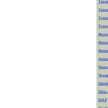
Таил
Танз
Туни
Турц
Фили
Финл
Фран
Хорв
Черн
Чехи
Швей
Шри-
ЮАР