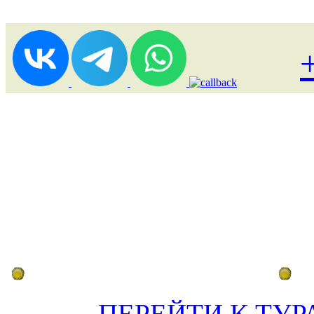
Лоукост (выгодные) туры
По
ПЕРЕЙТИ К ТУР