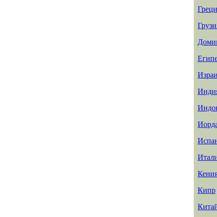
Греци
Грузи
Доми
Егип
Изра
Инди
Индо
Иорд
Испа
Итал
Кени
Кипр
Кита