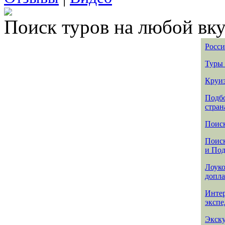
Поиск туров на любой вку
Росси
Туры 
Круиз
Подбо
стран
Поиск
Поиск
и По
Лоуко
допла
Интер
эксп
Экск