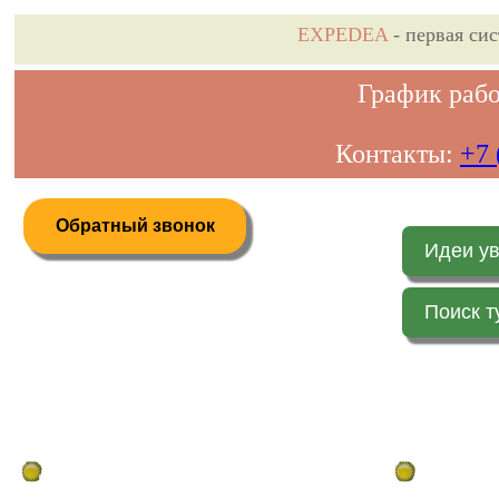
EXPEDEA
- первая си
График рабо
Контакты:
+7 
Обратный звонок
Идеи у
Поиск т
Дистанционное бронирование туров
Главная стр