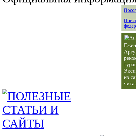
Посол
Поиск
федер
Ежен
Аргу
реко
тура
Эксп
из с
чита