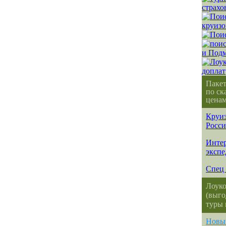
Паке
по ск
ценам
Круиз
Росс
Интер
эксп
Спец 
Лоуко
(выго
туры 
Новы