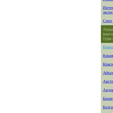
Интер
эксп
Спец 
Лоуко
(выго
туры 
Новы
Крым
Красн
Абхаз
Авст
Андо
Бахр
Болга