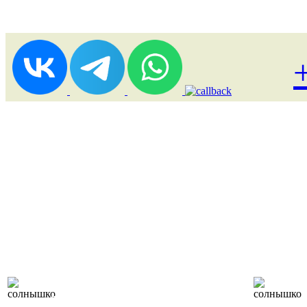
Лоукост (выгодные)
туры