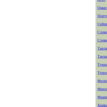
Ома
Порт
Сейш
Слов
Слов
Таил
Танз
Туни
Турц
Фили
Финл
Фран
Хорв