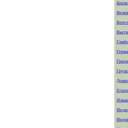
Брази
Вели
Венг
Вьет
Гамб
Герм
Греци
Грузи
Доми
Егип
Изра
Инди
Индо