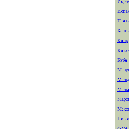
Иорд
Испа
Итал
Кени
Кипр
Кита
Куба
Мавр
Маль
Маль
Маро
Мекс
Норв
ОАЭ