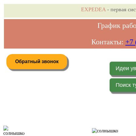
EXPEDEA
- первая си
График рабо
Контакты:
+7 
Обратный звонок
Идеи у
Поиск т
Дистанционное бронирование туров
Главная 