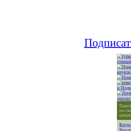
Подписат
Паке
по ск
ценам
Круиз
Росс