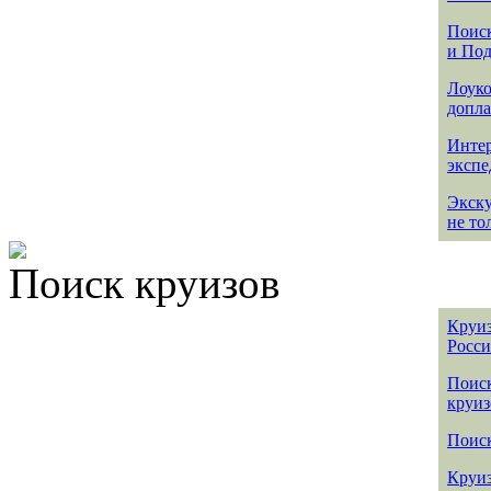
Поиск
и По
Лоуко
допла
Интер
эксп
Экск
не то
Поиск круизов
Круиз
Росс
Поис
круиз
Поиск
Круиз