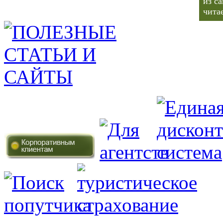
из с
чита