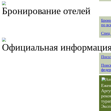
Бронирование отелей
Брони
по вс
Спец 
Официальная информация 
Посол
Поиск
федер
Ежен
Аргу
реко
тура
Эксп