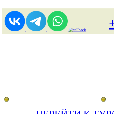
Лоукост (выгодные) туры
По
ПЕРЕЙТИ К ТУР