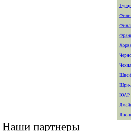
Турц
Фили
Финл
Фран
Хорв
Черн
Чехи
Швей
Шри-
ЮАР
Ямай
Япон
Наши партнеры