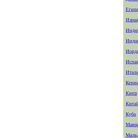
Егип
Изра
Инди
Индо
Иорд
Испа
Итал
Кени
Кипр
Кита
Куба
Мавр
Маль