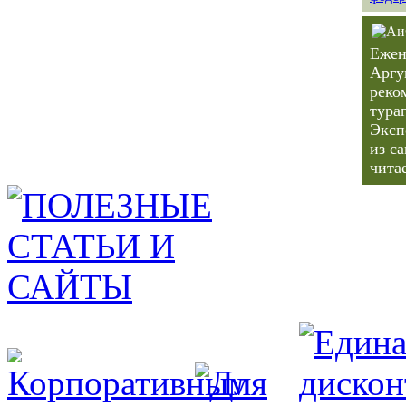
Ежен
Аргу
реко
тура
Эксп
из с
чита