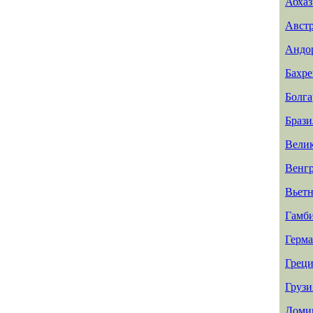
Абхаз
Авст
Андо
Бахр
Болга
Брази
Вели
Венг
Вьет
Гамб
Герм
Греци
Грузи
Доми