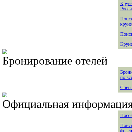
Круиз
Росс
Поис
круиз
Поиск
Круиз
Бронирование отелей
Брони
по вс
Спец 
Официальная информация 
Посол
Поиск
федер