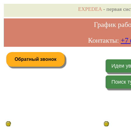
EXPEDEA
- первая си
График рабо
Контакты:
+7 
Обратный звонок
Идеи у
Поиск т
Дистанционное бронирование туров
Главная стр