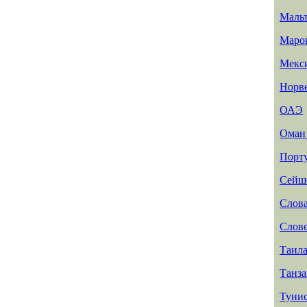
Маль
Маро
Мекс
Норв
ОАЭ
Ома
Порт
Сейш
Слов
Слов
Таил
Танз
Туни