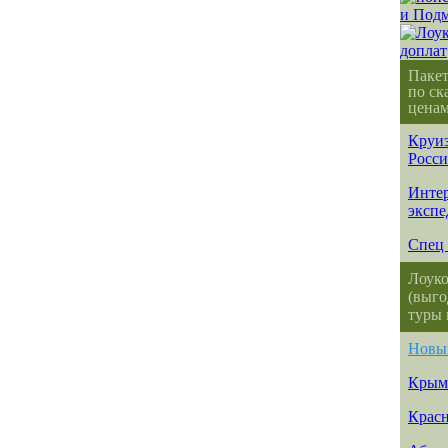
Паке
по ск
ценам
Круиз
Росс
Интер
эксп
Спец 
Лоуко
(выго
туры 
Новы
Крым
Красн