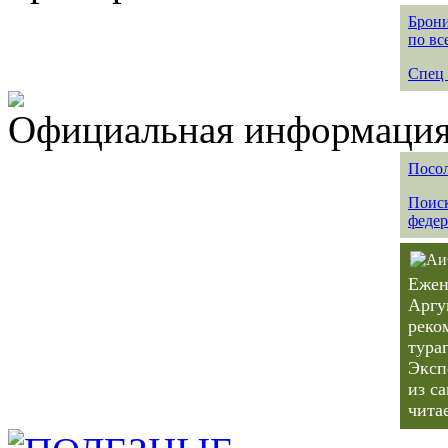
Брони
по вс
Спец 
Официальная информация 
Посол
Поиск
федер
Ежен
Аргу
реко
тура
Эксп
из с
чита