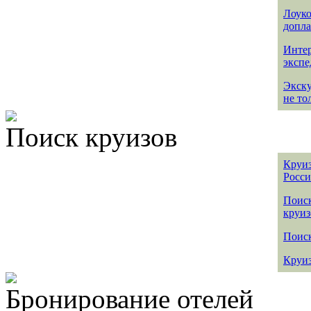
Лоуко
допла
Интер
эксп
Экск
не то
Поиск круизов
Круиз
Росс
Поис
круиз
Поиск
Круиз
Бронирование отелей