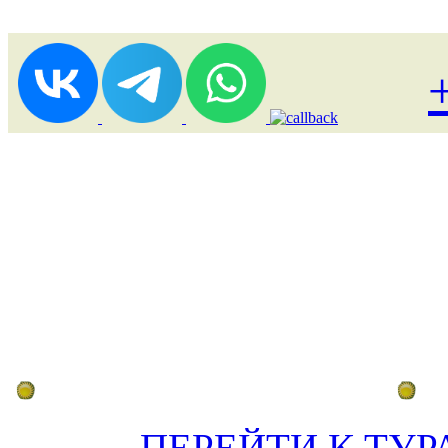
Лоукост (выгодные) туры
По
ПЕРЕЙТИ К ТУР