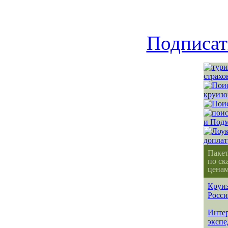
Подписат
Паке
по ск
ценам
Круиз
Росс
Интер
эксп