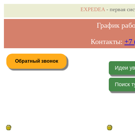
EXPEDEA
- первая си
График рабо
Контакты:
+7 
Обратный звонок
Идеи у
Поиск т
Дистанционное бронирование туров
Главная стр