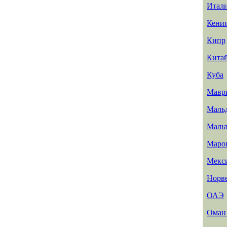
Итал
Кени
Кипр
Кита
Куба
Мавр
Маль
Маль
Маро
Мекс
Норв
ОАЭ
Ома