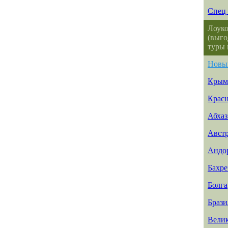
Спец 
Лоуко
(выго
туры 
Новы
Крым
Красн
Абхаз
Авст
Андо
Бахр
Болга
Брази
Вели