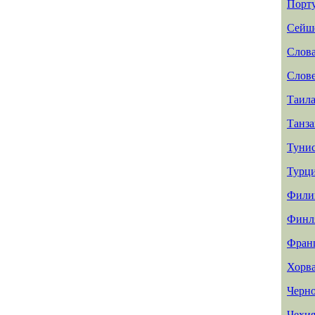
Порт
Сейш
Слов
Слов
Таил
Танз
Туни
Турц
Фили
Финл
Фран
Хорв
Черн
Чехи