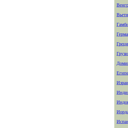
Венг
Вьет
Гамб
Герм
Греци
Грузи
Доми
Егип
Изра
Инди
Индо
Иорд
Испа