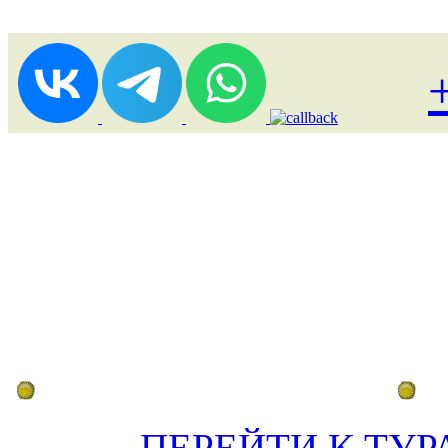
Лоукост (выгодные) туры
По
ПЕРЕЙТИ К ТУР