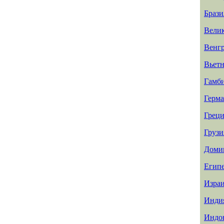
Брази
Вели
Венг
Вьет
Гамб
Герм
Греци
Грузи
Доми
Егип
Изра
Инди
Индо