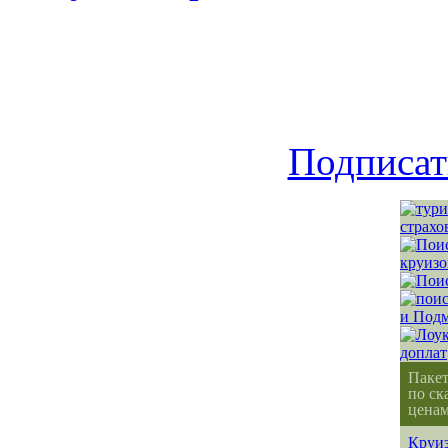
Подписат
Паке
по ск
ценам
Круиз