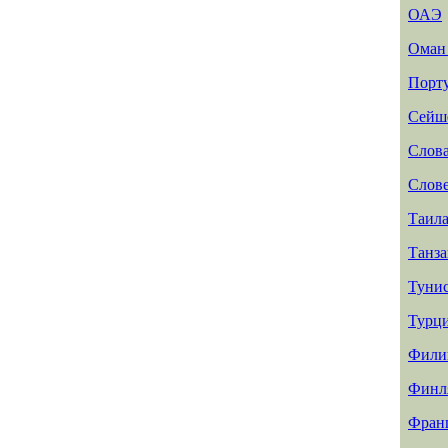
ОАЭ
Ома
Порт
Сейш
Слов
Слов
Таил
Танз
Туни
Турц
Фили
Финл
Фран