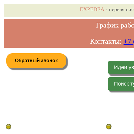
EXPEDEA
- первая си
График рабо
Контакты:
+7 
Обратный звонок
Идеи у
Поиск т
Дистанционное бронирование туров
Главная стр