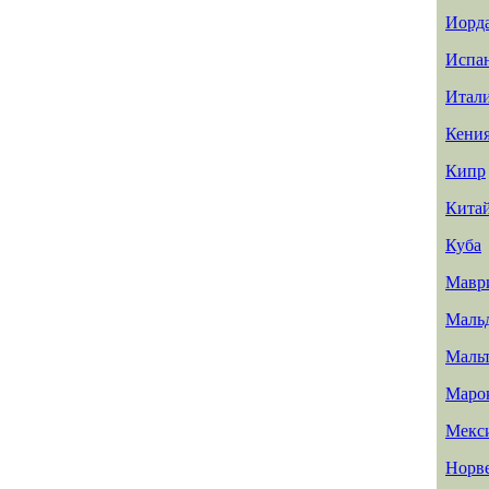
Иорд
Испа
Итал
Кени
Кипр
Кита
Куба
Мавр
Маль
Маль
Маро
Мекс
Норв