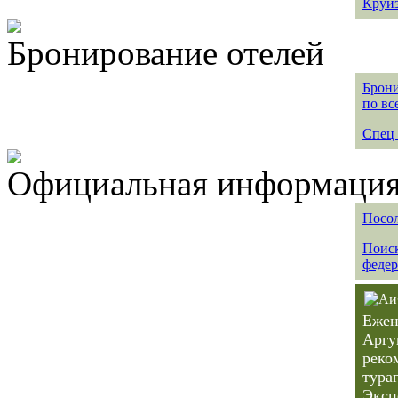
Круиз
Бронирование отелей
Брони
по вс
Спец 
Официальная информация 
Посол
Поиск
федер
Ежен
Аргу
реко
тура
Эксп