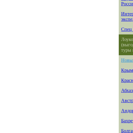
Росс
Интер
эксп
Спец 
Лоуко
(выго
туры 
Новы
Крым
Красн
Абхаз
Авст
Андо
Бахр
Болга