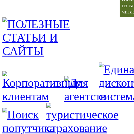
из с
чита