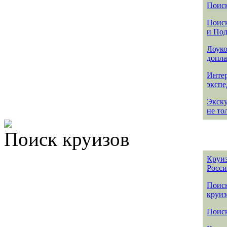
Поиск
Поиск
и По
Лоуко
допла
Интер
эксп
Экск
не то
Поиск круизов
Круиз
Росс
Поис
круиз
Поиск