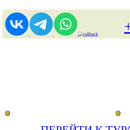
Лоукост (выгодные) туры
По
ПЕРЕЙТИ К ТУР