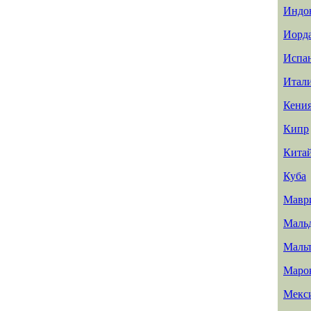
Индо
Иорд
Испа
Итал
Кени
Кипр
Кита
Куба
Мавр
Маль
Маль
Маро
Мекс