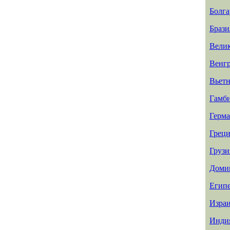
Болга
Брази
Вели
Венг
Вьет
Гамб
Герм
Греци
Грузи
Доми
Егип
Изра
Инди