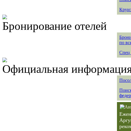
Круиз
Бронирование отелей
Брони
по вс
Спец 
Официальная информация 
Посол
Поиск
федер
Ежен
Аргу
реко