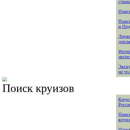
стран
Поиск
Поиск
и По
Лоуко
допла
Интер
эксп
Экск
не то
Поиск круизов
Круиз
Росс
Поис
круиз
Поиск