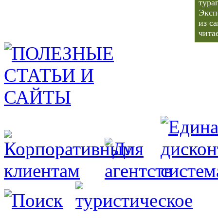
тура
Эксп
из с
чита