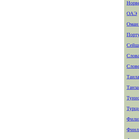
Норв
ОАЭ
Ома
Порт
Сейш
Слов
Слов
Таил
Танз
Туни
Турц
Фили
Финл