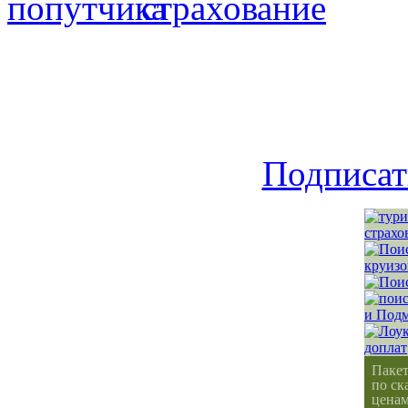
Подписат
Паке
по ск
ценам