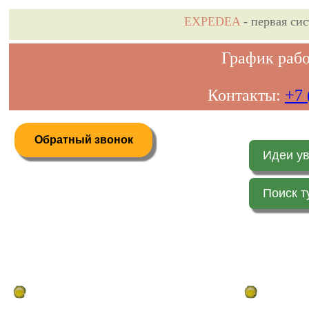
EXPEDEA
- первая си
График рабо
Контакты:
+7 
Обратный звонок
Идеи у
Поиск т
Дистанционное бронирование туров
Главная стр