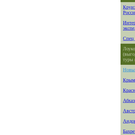
Круиз
Росс
Интер
эксп
Спец 
Лоуко
(выго
туры 
Новы
Крым
Красн
Абхаз
Авст
Андо
Бахр