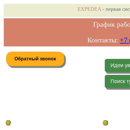
EXPEDEA
- первая си
График рабо
Контакты:
+7 
Обратный звонок
Идеи у
Поиск т
Дистанционное бронирование туров
Главная стр