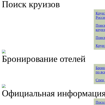
Поиск круизов
Круиз
Росс
Поис
круиз
Поиск
Круиз
Бронирование отелей
Брони
по вс
Спец 
Официальная информация 
Посол