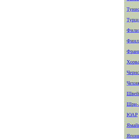
Туни
Турц
Фили
Финл
Фран
Хорв
Черн
Чехи
Швей
Шри-
ЮАР
Ямай
Япон