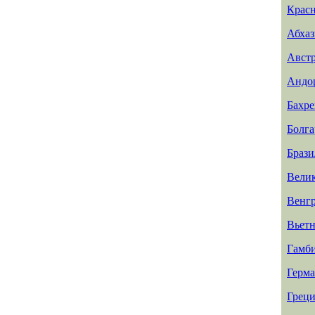
Красн
Абхаз
Авст
Андо
Бахр
Болга
Брази
Вели
Венг
Вьет
Гамб
Герм
Греци