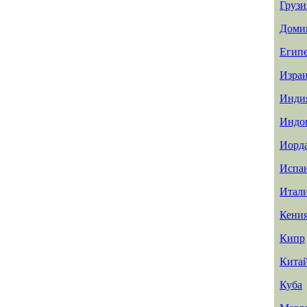
Грузи
Доми
Егип
Изра
Инди
Индо
Иорд
Испа
Итал
Кени
Кипр
Кита
Куба