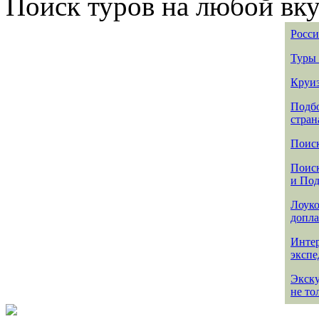
Поиск туров на любой вку
Росси
Туры 
Круиз
Подбо
стран
Поиск
Поиск
и По
Лоуко
допла
Интер
эксп
Экск
не то