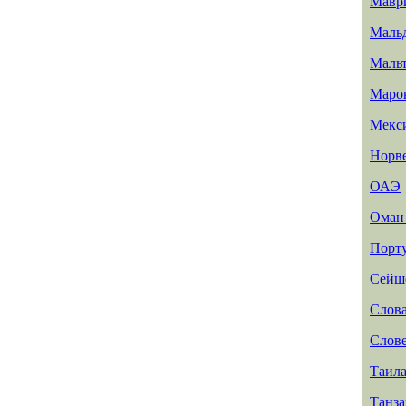
Мавр
Маль
Маль
Маро
Мекс
Норв
ОАЭ
Ома
Порт
Сейш
Слов
Слов
Таил
Танз