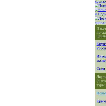
Паке
по ск
ценам
Круиз
Росс
Интер
эксп
Спец 
Лоуко
(выго
туры 
Новы
Крым