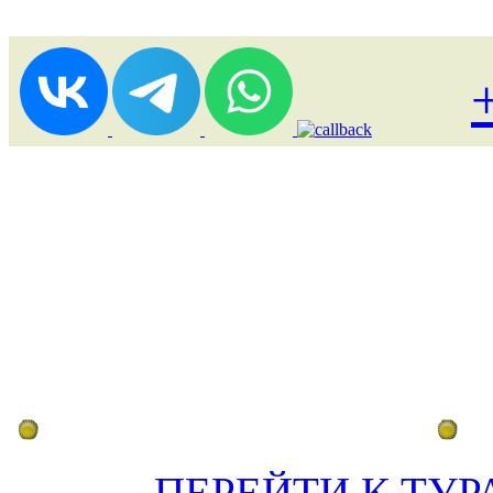
Лоукост (выгодные) туры
По
ПЕРЕЙТИ К ТУР