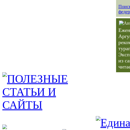
Поиск
федер
Ежен
Аргу
реко
тура
Эксп
из с
чита