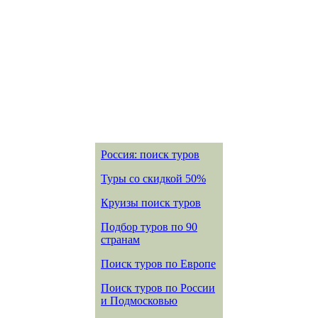
Россия: поиск туров
Туры со скидкой 50%
Круизы поиск туров
Подбор туров по 90
странам
Поиск туров по Европе
Поиск туров по России
и Подмосковью