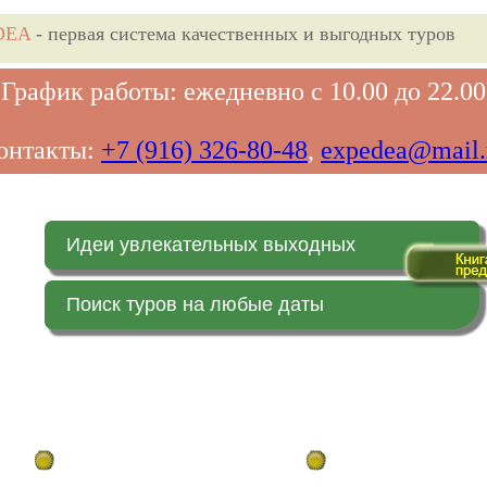
DEA
- первая система качественных и выгодных туров
График работы: ежедневно с 10.00 до 22.00
онтакты:
+7 (916) 326-80-48
,
expedea@mail.
Идеи увлекательных выходных
Поиск туров на любые даты
Главная страница
Заказ on-line (в реальн