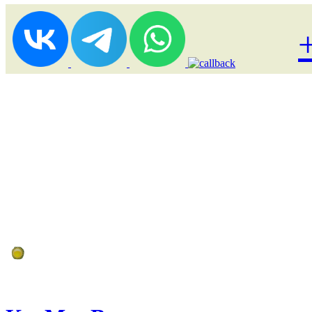
Лоукост (выгодные) туры