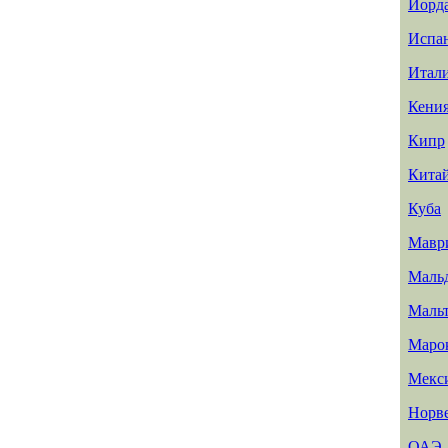
Иорд
Испа
Итал
Кени
Кипр
Кита
Куба
Мавр
Маль
Маль
Маро
Мекс
Норв
ОАЭ