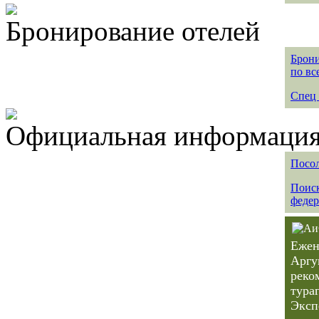
Бронирование отелей
Брони
по вс
Спец 
Официальная информация 
Посол
Поиск
федер
Ежен
Аргу
реко
тура
Эксп