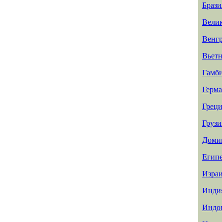
Брази
Вели
Венг
Вьет
Гамб
Герм
Греци
Грузи
Доми
Егип
Изра
Инди
Индо