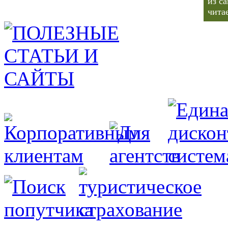
из с
чита