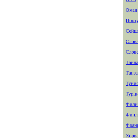
Ома
Порт
Сейш
Слов
Слов
Таил
Танз
Туни
Турц
Фили
Финл
Фран
Хорв