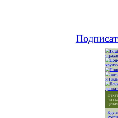
Подписат
Паке
по ск
ценам
Круиз
Росс