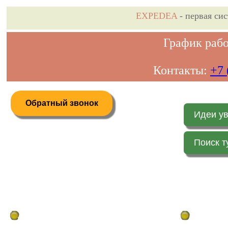
EXPEDEA
- первая си
График рабо
Контакты:
+7 
Обратный звонок
Идеи у
Поиск т
Дистанционное бронирование туров
Главная стр