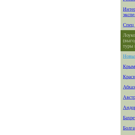
Интер
эксп
Спец 
Лоуко
(выго
туры 
Новы
Крым
Красн
Абхаз
Авст
Андо
Бахр
Болга