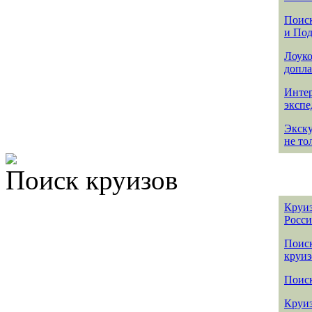
Поиск
и По
Лоуко
допла
Интер
эксп
Экск
не то
Поиск круизов
Круиз
Росс
Поис
круиз
Поиск
Круиз