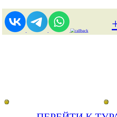
Лоукост (выгодные) туры
По
ПЕРЕЙТИ К ТУР