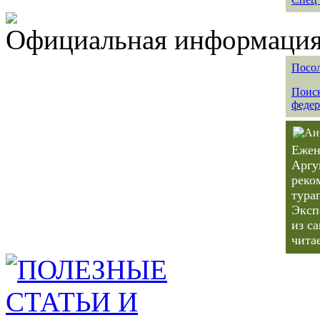
Официальная информация 
Посол
Поиск
федер
Ежен
Аргу
реко
тура
Эксп
из с
чита