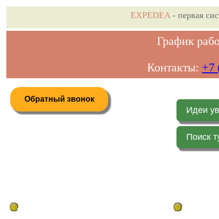
EXPEDEA
- первая си
График рабо
Контакты:
+7 
Обратный звонок
Идеи у
Поиск т
Дистанционное бронирование туров
Главная стр