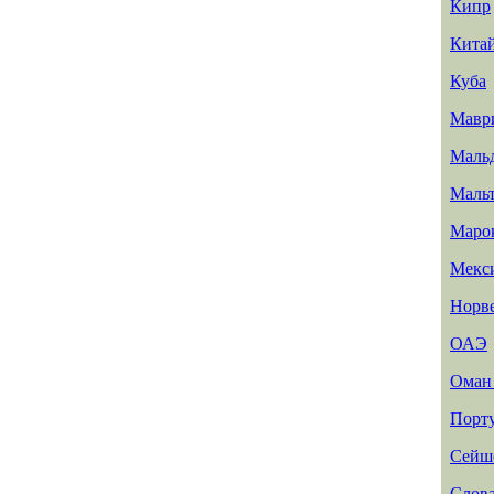
Кипр
Кита
Куба
Мавр
Маль
Маль
Маро
Мекс
Норв
ОАЭ
Ома
Порт
Сейш
Слов