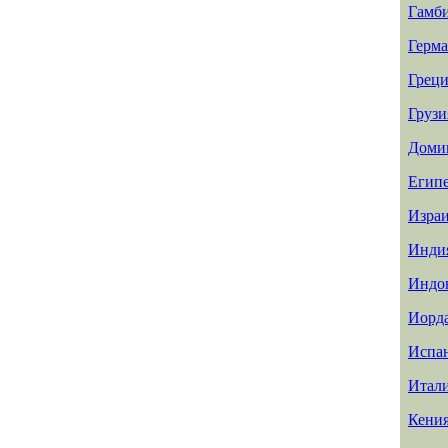
Гамб
Герм
Греци
Грузи
Доми
Егип
Изра
Инди
Индо
Иорд
Испа
Итал
Кени