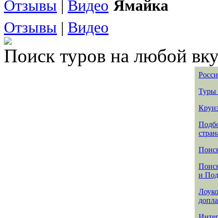
Отзывы
|
Видео
Ямайка
Отзывы
|
Видео
Поиск туров на любой вку
Росси
Туры 
Круиз
Подбо
стран
Поиск
Поиск
и По
Лоуко
допла
Интер