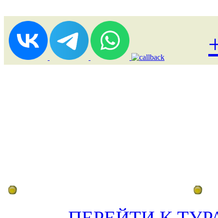
Лоукост (выгодные) туры
По
ПЕРЕЙТИ К ТУР