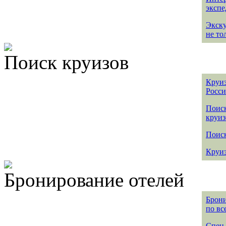
эксп
Экск
не то
Поиск круизов
Круиз
Росс
Поис
круиз
Поиск
Круиз
Бронирование отелей
Брони
по вс
Спец 