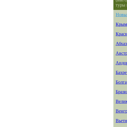
туры 
Новы
Крым
Красн
Абхаз
Авст
Андо
Бахр
Болга
Брази
Вели
Венг
Вьет