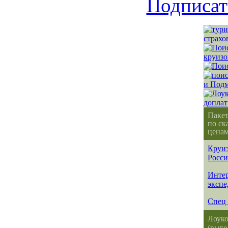
Подписат
Паке
по ск
ценам
Круиз
Росс
Интер
эксп
Спец 
Лоуко
(выго