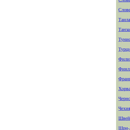
Слов
Таил
Танз
Туни
Турц
Фили
Финл
Фран
Хорв
Черн
Чехи
Швей
Шри-