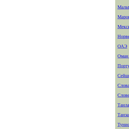
Маль
Маро
Мекс
Норв
ОАЭ
Ома
Порт
Сейш
Слов
Слов
Таил
Танз
Туни