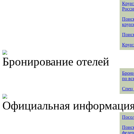
Круиз
Росс
Поис
круиз
Поиск
Круиз
Бронирование отелей
Брони
по вс
Спец 
Официальная информация 
Посол
Поиск
федер