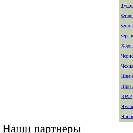
Турц
Фили
Финл
Фран
Хорв
Черн
Чехи
Швей
Шри-
ЮАР
Ямай
Япон
Наши партнеры