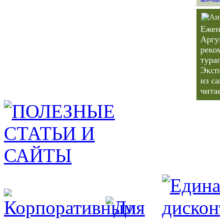
Ежен
Аргу
реко
тура
Эксп
из с
чита