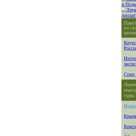
Паке
по ск
ценам
Круиз
Росс
Интер
эксп
Спец 
Лоуко
(выго
туры 
Новы
Крым
Красн