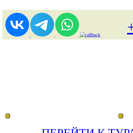
Лоукост (выгодные) туры
По
ПЕРЕЙТИ К ТУР