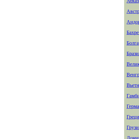
Абхаз
Авст
Андо
Бахр
Болга
Брази
Вели
Венг
Вьет
Гамб
Герм
Греци
Грузи
Доми