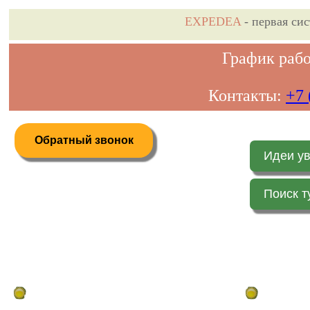
EXPEDEA
- первая си
График рабо
Контакты:
+7 
Обратный звонок
Идеи у
Поиск т
Дистанционное бронирование туров
Главная стр