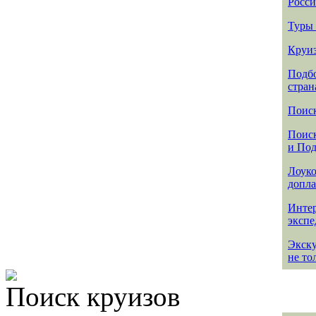
Росси
Туры 
Круиз
Подбо
стран
Поиск
Поиск
и По
Лоуко
допла
Интер
эксп
Экск
не то
Поиск круизов