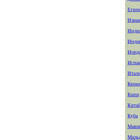
Егип
Изра
Инди
Индо
Иорд
Испа
Итал
Кени
Кипр
Кита
Куба
Мавр
Маль